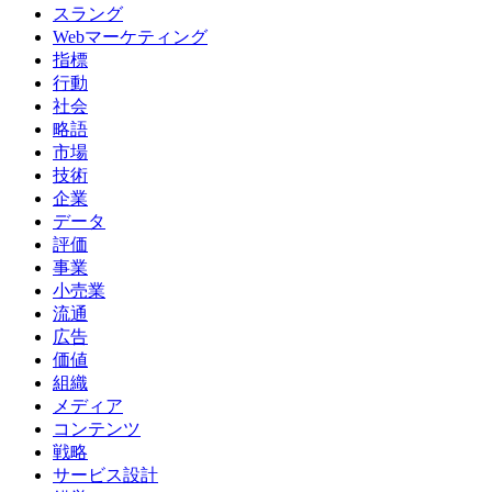
スラング
Webマーケティング
指標
行動
社会
略語
市場
技術
企業
データ
評価
事業
小売業
流通
広告
価値
組織
メディア
コンテンツ
戦略
サービス設計