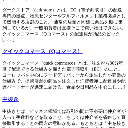
ダークストア（dark store）とは、EC（電子商取引）の配送
専門の拠点、物流センターやフルフィルメント業務拠点とし
て機能する店舗のこと。 通常の店舗と同様に商品を棚に陳
列しているが、一般消費者は直接そこで買い物はできない。
クイックコマース（Qコマース）の配達員が商品のピック
[……]
クイックコマース（Qコマース）
クイックコマース（quick commerce）とは、注文から30分程
度で配達できる仕組みを備えた電子商取引（EC）のこと。
ヨーロッパを中心にフードデリバリーから派生した小売業の
仕組みで、提携店舗の商品を注文した消費者宛に配達員や配
達パートナーが迅速に届ける。食品や日用品を中心に [……]
中抜き
中抜きとは、ビジネス領域では取引の間に不必要に仲介者が
入って手数料などを取ること、もしくは仲介者を省略して直
接取引することの両方の意味がある。もともとは「中を抜き