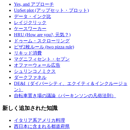
Yes, and アプローチ
UpSet plot (アップセット・プロット)
データ・インク比
レイジクリック
ケースワーカー
HRU (How are you?, 元気？)
ドゥーム・スクローリング
ピザ2枚ルール (two pizza rule)
リキッド消費
マグニフィセント・セブン
オファーウォール広告
シュリンコノミクス
ダークファネル
DE&I（ダイバーシティ、エクイティ＆インクルージョ
ン）
自転車置き場の議論（パーキンソンの凡俗法則）
新しく追加された知識
イタリア系アメリカ料理
西日本に含まれる都道府県