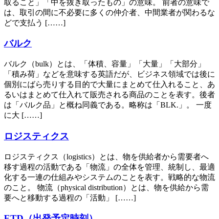
取ること」「中を抜き取ったもの」の意味。 前者の意味で
は、取引の間に不必要に多くの仲介者、中間業者が関わるな
どで支払う [……]
バルク
バルク（bulk）とは、「体積、容量」「大量」「大部分」
「積み荷」などを意味する英語だが、ビジネス領域では後に
個別にばら売りする目的で大量にまとめて仕入れること、あ
るいはまとめて仕入れて販売される商品のことを表す。後者
は「バルク品」と概ね同義である。略称は「BLK.」。 一度
に大 [……]
ロジスティクス
ロジスティクス（logistics）とは、物を供給者から需要者へ
移す過程の活動である「物流」の全体を管理、統制し、最適
化する一連の仕組みやシステムのことを表す。戦略的な物流
のこと。 物流（physical distribution）とは、物を供給から需
要へと移動する過程の「活動」 [……]
ETD（出発予定時刻）