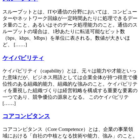
スループットとは、ITや通信の分野においては、コンピュー
ターやネットワーク回線が一定時間あたりに処理できるデー
タ量のこと、あるいはそのデータ処理能力のこと。通信のス
ループットの場合は、1秒あたりに転送可能なビット数
（bps、kbps、Mbps）を単位に表される。数値が大きいほ
ど、 [……]
ケイパビリティ
ケイパビリティ（capability）とは、元々は能力や才能といっ
た意味だが、ビジネス用語としては企業全体が持つ得意で優
位性のある組織的能力、組織的な強みのこと。ケイパビリテ
ィを重視した組織づくりは経営戦略を構成する重要な要素の
一つであり、競争優位の源泉となる。 このケイパビリテ
[……]
コアコンピタンス
コアコンピタンス（Core Competence）とは、企業の事業領
域における「自社の中核となる技術や能力、強み」のこと。