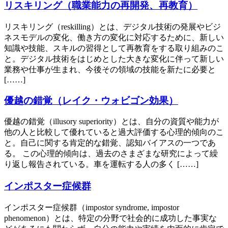
リスキリング（職業能力の再開発、再教育）
リスキリング（reskilling）とは、デジタル技術の発展やビジ
ネスモデルの変化、働き方の変化に対応するために、新しい
知識や技能、スキルの習得として再教育をする取り組みのこ
と。デジタル技術をはじめとした大きな変化に伴って新しい
業務や仕事が生まれ、今後その領域の技能を新たに必要と
[……]
優越の錯覚（レイク・ウォビゴン効果）
優越の錯覚（illusory superiority）とは、自分の資質や能力が
他の人と比較して優れていると過大評価する心理的傾向のこ
と。自己に関する肯定的な錯覚、認知バイアスの一つであ
る。 この心理的傾向は、過去のさまざまな研究によって繰
り返し報告されている。車を運転する人の多く [……]
インポスター症候群
インポスター症候群（impostor syndrome, impostor
phenomenon）とは、特定の分野で社会的に成功した事実な