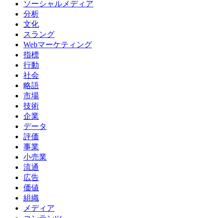
ソーシャルメディア
分析
文化
スラング
Webマーケティング
指標
行動
社会
略語
市場
技術
企業
データ
評価
事業
小売業
流通
広告
価値
組織
メディア