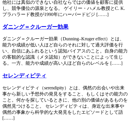
他社には真似のできない自社ならではの価値を顧客に提供
し、競争優位の源泉となる。 ゲイリー・ハメル教授とC. K.
プラハラード教授が1990年にハーバードビジ [……]
ダニング＝クルーガー効果
ダニング＝クルーガー効果（Dunning–Kruger effect）とは、
能力や成績が低い人ほど自らのそれに対して過大評価を行
い、自信にあふれるという認知バイアスのこと。自身の能力
の客観的な認識（メタ認知）ができないことによって生じ
る。一方、能力や成績が高い人ほど自らのレベルを [……]
セレンディピティ
セレンディピティ（serendipity）とは、偶然の出会いや出来
事から新しい予想外の発見をすること、もしくはその能力の
こと。何かを探しているときに、他の別の価値があるものを
偶然見つけること。 セレンディピティは、身近な出来事や
偶然の事象から科学的な大発見をしたエピソードとして語
[……]