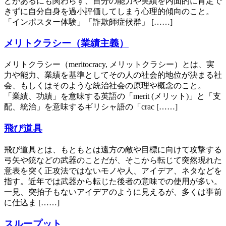
どがあるにも関わらず、自分の能力や実績を内面的に肯定で
きずに自分自身を過小評価してしまう心理的傾向のこと。
「インポスター体験」「詐欺師症候群」 [……]
メリトクラシー（業績主義）
メリトクラシー（meritocracy, メリットクラシー）とは、実
力や能力、業績を基準としてその人の社会的地位が決まる社
会、もしくはそのような統治社会の原理や概念のこと。
「業績、功績」を意味する英語の「merit (メリット)」と「支
配、統治」を意味するギリシャ語の「crac [……]
飛び道具
飛び道具とは、もともとは遠方の敵や目標に向けて攻撃する
弓矢や銃などの武器のことだが、そこから転じて突然現れた
意表を突く正攻法ではないモノや人、アイデア、ネタなどを
指す。近年では武器から転じた後者の意味での使用が多い。
一見、突拍子もないアイデアのように見えるが、多くは事前
に仕込ま [……]
スループット