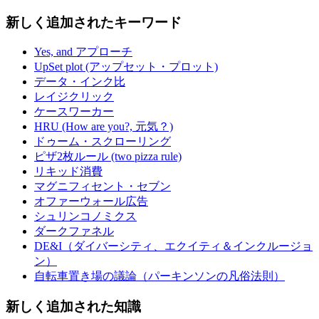
新しく追加されたキーワード
Yes, and アプローチ
UpSet plot (アップセット・プロット)
データ・インク比
レイジクリック
ケースワーカー
HRU (How are you?, 元気？)
ドゥーム・スクローリング
ピザ2枚ルール (two pizza rule)
リキッド消費
マグニフィセント・セブン
オファーウォール広告
シュリンコノミクス
ダークファネル
DE&I（ダイバーシティ、エクイティ＆インクルージョ
ン）
自転車置き場の議論（パーキンソンの凡俗法則）
新しく追加された知識