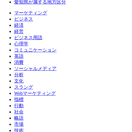
愛知県が属する地方区分
マーケティング
ビジネス
経済
経営
ビジネス用語
心理学
コミュニケーション
英語
消費
ソーシャルメディア
分析
文化
スラング
Webマーケティング
指標
行動
社会
略語
市場
技術