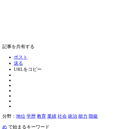
記事を共有する
ポスト
送る
URLをコピー
分野：
地位
学歴
教育
業績
社会
統治
能力
階級
め
で始まるキーワード