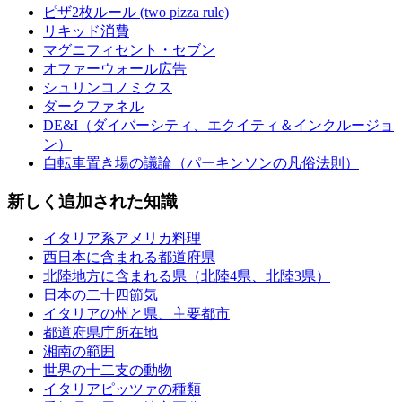
ピザ2枚ルール (two pizza rule)
リキッド消費
マグニフィセント・セブン
オファーウォール広告
シュリンコノミクス
ダークファネル
DE&I（ダイバーシティ、エクイティ＆インクルージョ
ン）
自転車置き場の議論（パーキンソンの凡俗法則）
新しく追加された知識
イタリア系アメリカ料理
西日本に含まれる都道府県
北陸地方に含まれる県（北陸4県、北陸3県）
日本の二十四節気
イタリアの州と県、主要都市
都道府県庁所在地
湘南の範囲
世界の十二支の動物
イタリアピッツァの種類