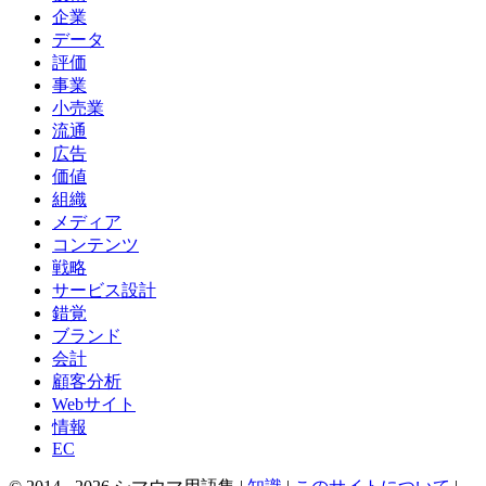
企業
データ
評価
事業
小売業
流通
広告
価値
組織
メディア
コンテンツ
戦略
サービス設計
錯覚
ブランド
会計
顧客分析
Webサイト
情報
EC