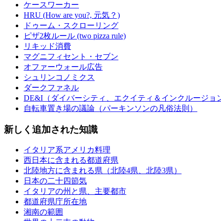
ケースワーカー
HRU (How are you?, 元気？)
ドゥーム・スクローリング
ピザ2枚ルール (two pizza rule)
リキッド消費
マグニフィセント・セブン
オファーウォール広告
シュリンコノミクス
ダークファネル
DE&I（ダイバーシティ、エクイティ＆インクルージョ
自転車置き場の議論（パーキンソンの凡俗法則）
新しく追加された知識
イタリア系アメリカ料理
西日本に含まれる都道府県
北陸地方に含まれる県（北陸4県、北陸3県）
日本の二十四節気
イタリアの州と県、主要都市
都道府県庁所在地
湘南の範囲