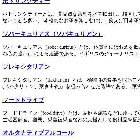
ボトリングティー
ボトリングティーとは、高品質な茶葉を水で抽出し、殺菌し
ないことも多い。 本格的なお茶を楽しむには、例えば日本茶
ソバーキュリアス（ソバキュリアン）
ソバーキュリアス（sober curious）とは、体質的にはお酒
奇心の強い)」による造語である。イギリスのジャーナリスト、
フレキシタリアン
フレキシタリアン（flexitarian）とは、植物性の食事を取るこ
(ベジタリアン、菜食主義)」を組み合わせた造語である。 菜食
フードドライブ
フードドライブ（food drive）とは、家庭や施設など
生活困窮者、難民、災害被災者などの支援として食料品を配給
オルタナティブアルコール