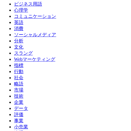
ビジネス用語
心理学
コミュニケーション
英語
消費
ソーシャルメディア
分析
文化
スラング
Webマーケティング
指標
行動
社会
略語
市場
技術
企業
データ
評価
事業
小売業