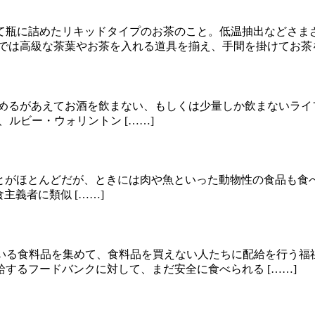
て瓶に詰めたリキッドタイプのお茶のこと。低温抽出などさま
では高級な茶葉やお茶を入れる道具を揃え、手間を掛けてお茶を 
を飲めるがあえてお酒を飲まない、もしくは少量しか飲まないライフスタイ
ルビー・ウォリントン [……]
とがほとんどだが、ときには肉や魚といった動物性の食品も食べる食生活を取
主義者に類似 [……]
に余っている食料品を集めて、食料品を買えない人たちに配給を行
するフードバンクに対して、まだ安全に食べられる [……]