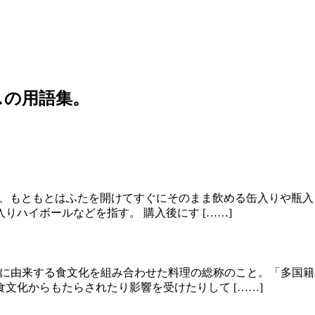
スの用語集。
リンク)」の略で、もともとはふたを開けてすぐにそのまま飲める缶入
ハイボールなどを指す。 購入後にす [……]
まな国や地域に由来する食文化を組み合わせた料理の総称のこと。「
文化からもたらされたり影響を受けたりして [……]