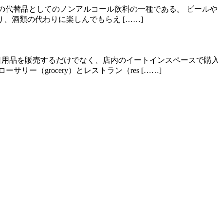
hol）とは、酒類の代替品としてのノンアルコール飲料の一種である。
、酒類の代わりに楽しんでもらえ [……]
料品や日用品を販売するだけでなく、店内のイートインスペースで
ー（grocery）とレストラン（res [……]