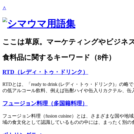
∧
ここは草原。マーケティングやビジネ
食料品
に関するキーワード（8件）
RTD（レディ・トゥ・ドリンク）
RTDとは、「ready to drink (レディ・トゥ・ド
の低アルコール飲料、例えば缶酎ハイや缶入りカクテル、缶入り
フュージョン料理（多国籍料理）
フュージョン料理（fusion cuisine）とは、さまざ
域の食文化として認識しているものの中には、まったく別の食