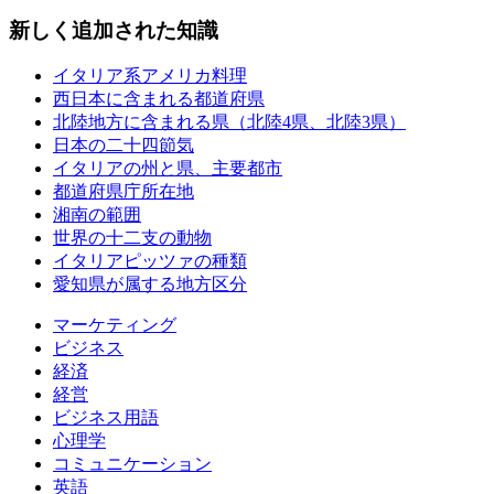
新しく追加された知識
イタリア系アメリカ料理
西日本に含まれる都道府県
北陸地方に含まれる県（北陸4県、北陸3県）
日本の二十四節気
イタリアの州と県、主要都市
都道府県庁所在地
湘南の範囲
世界の十二支の動物
イタリアピッツァの種類
愛知県が属する地方区分
マーケティング
ビジネス
経済
経営
ビジネス用語
心理学
コミュニケーション
英語