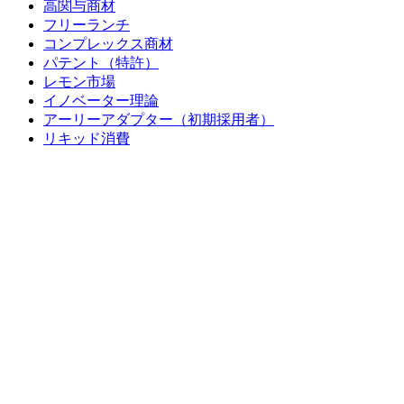
高関与商材
フリーランチ
コンプレックス商材
パテント（特許）
レモン市場
イノベーター理論
アーリーアダプター（初期採用者）
リキッド消費