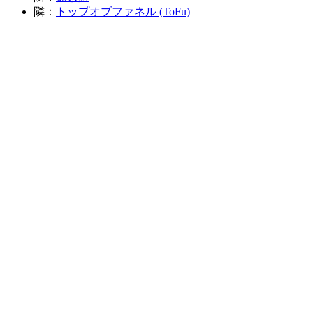
隣：
トップオブファネル (ToFu)