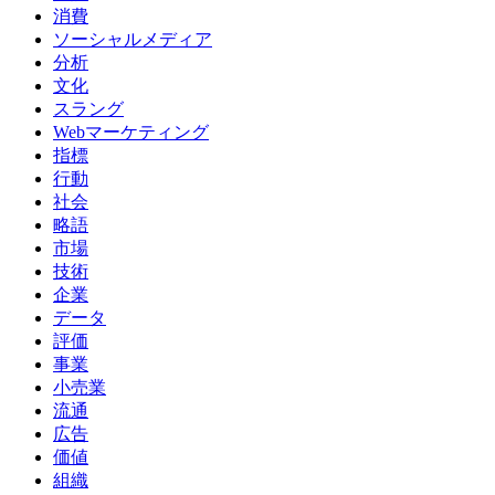
消費
ソーシャルメディア
分析
文化
スラング
Webマーケティング
指標
行動
社会
略語
市場
技術
企業
データ
評価
事業
小売業
流通
広告
価値
組織