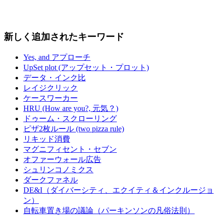
新しく追加されたキーワード
Yes, and アプローチ
UpSet plot (アップセット・プロット)
データ・インク比
レイジクリック
ケースワーカー
HRU (How are you?, 元気？)
ドゥーム・スクローリング
ピザ2枚ルール (two pizza rule)
リキッド消費
マグニフィセント・セブン
オファーウォール広告
シュリンコノミクス
ダークファネル
DE&I（ダイバーシティ、エクイティ＆インクルージョ
ン）
自転車置き場の議論（パーキンソンの凡俗法則）