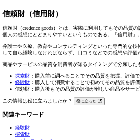
信頼財（信用財）
信頼財（credence goods）とは、実際に利用しても
個人の感想にとどまりやすいというものである。「信用財」
弁護士や医療、教育やコンサルティングといった専門的な技
して自ら経験しなければならず、口コミなどでの感想や評価
商品やサービスの品質を消費者が知るタイミングで分類した
探索財
：購入前に調べることでその品質を把握、評価で
経験財
：購入して消費することで初めてその品質を評価
信頼財：購入後もその品質の評価が難しい商品やサービ
この情報は役に立ちましたか？
役に立った
15
関連キーワード
経験財
探索財