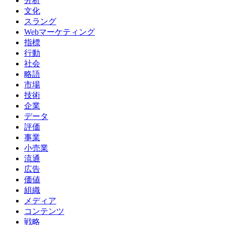
分析
文化
スラング
Webマーケティング
指標
行動
社会
略語
市場
技術
企業
データ
評価
事業
小売業
流通
広告
価値
組織
メディア
コンテンツ
戦略