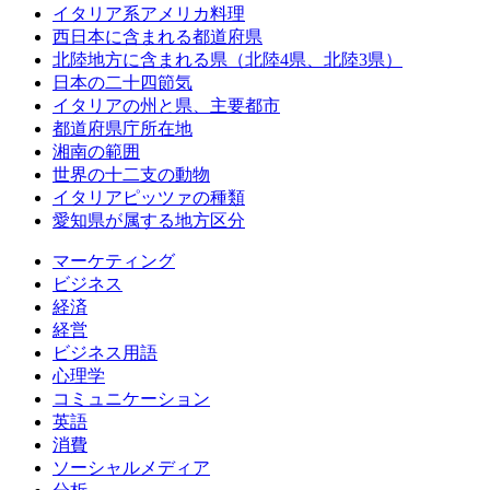
イタリア系アメリカ料理
西日本に含まれる都道府県
北陸地方に含まれる県（北陸4県、北陸3県）
日本の二十四節気
イタリアの州と県、主要都市
都道府県庁所在地
湘南の範囲
世界の十二支の動物
イタリアピッツァの種類
愛知県が属する地方区分
マーケティング
ビジネス
経済
経営
ビジネス用語
心理学
コミュニケーション
英語
消費
ソーシャルメディア