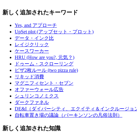
新しく追加されたキーワード
Yes, and アプローチ
UpSet plot (アップセット・プロット)
データ・インク比
レイジクリック
ケースワーカー
HRU (How are you?, 元気？)
ドゥーム・スクローリング
ピザ2枚ルール (two pizza rule)
リキッド消費
マグニフィセント・セブン
オファーウォール広告
シュリンコノミクス
ダークファネル
DE&I（ダイバーシティ、エクイティ＆インクルージョ
自転車置き場の議論（パーキンソンの凡俗法則）
新しく追加された知識