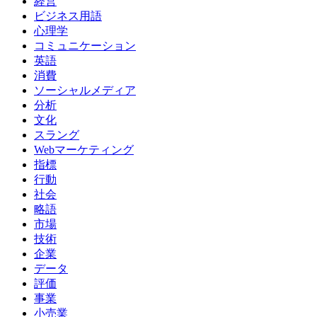
経営
ビジネス用語
心理学
コミュニケーション
英語
消費
ソーシャルメディア
分析
文化
スラング
Webマーケティング
指標
行動
社会
略語
市場
技術
企業
データ
評価
事業
小売業