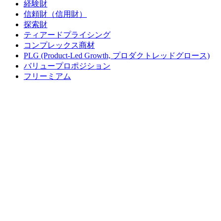
経験財
信頼財（信用財）
探索財
ティアードプライシング
コンプレックス商材
PLG (Product-Led Growth, プロダクトレッドグロース)
バリュープロポジション
フリーミアム