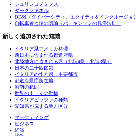
シュリンコノミクス
ダークファネル
DE&I（ダイバーシティ、エクイティ＆インクルージョ
自転車置き場の議論（パーキンソンの凡俗法則）
新しく追加された知識
イタリア系アメリカ料理
西日本に含まれる都道府県
北陸地方に含まれる県（北陸4県、北陸3県）
日本の二十四節気
イタリアの州と県、主要都市
都道府県庁所在地
湘南の範囲
世界の十二支の動物
イタリアピッツァの種類
愛知県が属する地方区分
マーケティング
ビジネス
経済