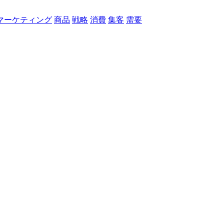
マーケティング
商品
戦略
消費
集客
需要