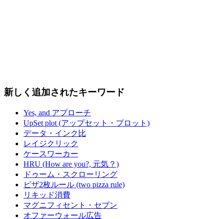
新しく追加されたキーワード
Yes, and アプローチ
UpSet plot (アップセット・プロット)
データ・インク比
レイジクリック
ケースワーカー
HRU (How are you?, 元気？)
ドゥーム・スクローリング
ピザ2枚ルール (two pizza rule)
リキッド消費
マグニフィセント・セブン
オファーウォール広告