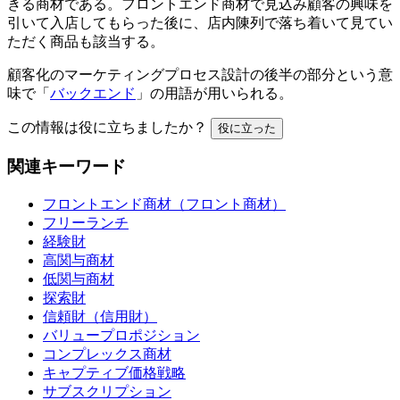
きる商材である。フロントエンド商材で見込み顧客の興味を
引いて入店してもらった後に、店内陳列で落ち着いて見てい
ただく商品も該当する。
顧客化のマーケティングプロセス設計の後半の部分という意
味で「
バックエンド
」の用語が用いられる。
この情報は役に立ちましたか？
役に立った
関連キーワード
フロントエンド商材（フロント商材）
フリーランチ
経験財
高関与商材
低関与商材
探索財
信頼財（信用財）
バリュープロポジション
コンプレックス商材
キャプティブ価格戦略
サブスクリプション