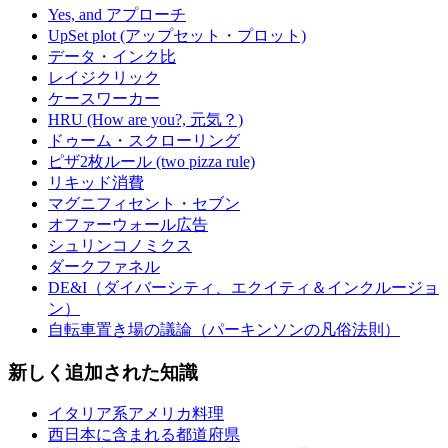
Yes, and アプローチ
UpSet plot (アップセット・プロット)
データ・インク比
レイジクリック
ケースワーカー
HRU (How are you?, 元気？)
ドゥーム・スクローリング
ピザ2枚ルール (two pizza rule)
リキッド消費
マグニフィセント・セブン
オファーウォール広告
シュリンコノミクス
ダークファネル
DE&I（ダイバーシティ、エクイティ＆インクルージョ
ン）
自転車置き場の議論（パーキンソンの凡俗法則）
新しく追加された知識
イタリア系アメリカ料理
西日本に含まれる都道府県