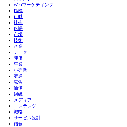
Webマーケティング
指標
行動
社会
略語
市場
技術
企業
データ
評価
事業
小売業
流通
広告
価値
組織
メディア
コンテンツ
戦略
サービス設計
錯覚