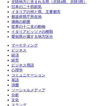
北陸地方に含まれる県（北陸4県、北陸3県）
日本の二十四節気
イタリアの州と県、主要都市
都道府県庁所在地
湘南の範囲
世界の十二支の動物
イタリアピッツァの種類
愛知県が属する地方区分
マーケティング
ビジネス
経済
経営
ビジネス用語
心理学
コミュニケーション
英語
消費
ソーシャルメディア
分析
文化
スラング