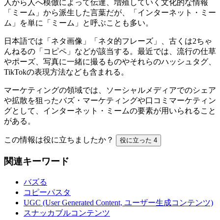
人から人へ模倣によって伝達、増殖していく文化的な情報
「ミーム」から派生した言葉だが、「インターネット・ミー
ム」を単に「ミーム」と呼ぶことも多い。
日本語では「ネタ画像」「ネタ的フレーズ」、古くは2ちゃ
んねるの「コピペ」などが該当する。最近では、流行の仕草
やポーズ、写真に一緒に撮るものやそれらのハッシュタグ、
TikTokの表現方法なども含まれる。
マーケティングの領域では、ソーシャルメディアでのシェア
や拡散を狙ったバズ・マーケティングや口コミマーケティン
グとして、インターネット・ミームの要素が用いられること
がある。
この情報は役に立ちましたか？
役に立った
4
関連キーワード
バズる
コピーパスタ
UGC (User Generated Content, ユーザー生成コンテンツ)
スナッカブルコンテンツ