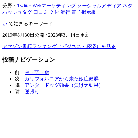
分野：
Twitter
Webマーケティング
ソーシャルメディア
ネタ
ハッシュタグ
口コミ
文化
流行
電子掲示板
い
で始まるキーワード
2019年8月30日公開 / 2023年3月14日更新
アマゾン書籍ランキング（ビジネス・経済）を見る
投稿ナビゲーション
前：
空・雨・傘
次：
カリフォルニアから来た娘症候群
隣：
アンダードッグ効果（負け犬効果）
隣：
逆張り