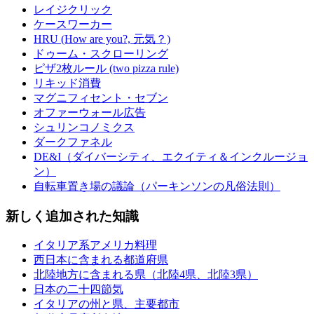
レイジクリック
ケースワーカー
HRU (How are you?, 元気？)
ドゥーム・スクローリング
ピザ2枚ルール (two pizza rule)
リキッド消費
マグニフィセント・セブン
オファーウォール広告
シュリンコノミクス
ダークファネル
DE&I（ダイバーシティ、エクイティ＆インクルージョ
ン）
自転車置き場の議論（パーキンソンの凡俗法則）
新しく追加された知識
イタリア系アメリカ料理
西日本に含まれる都道府県
北陸地方に含まれる県（北陸4県、北陸3県）
日本の二十四節気
イタリアの州と県、主要都市