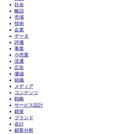
社会
略語
市場
技術
企業
データ
評価
事業
小売業
流通
広告
価値
組織
メディア
コンテンツ
戦略
サービス設計
錯覚
ブランド
会計
顧客分析