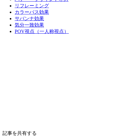
リフレーミング
カラーバス効果
サバンナ効果
気分一致効果
POV視点（一人称視点）
記事を共有する