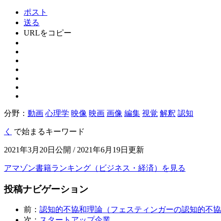
ポスト
送る
URLをコピー
分野：
動画
心理学
映像
映画
画像
編集
視覚
解釈
認知
く
で始まるキーワード
2021年3月20日公開 / 2021年6月19日更新
アマゾン書籍ランキング（ビジネス・経済）を見る
投稿ナビゲーション
前：
認知的不協和理論（フェスティンガーの認知的不協
次：
スタートアップ企業