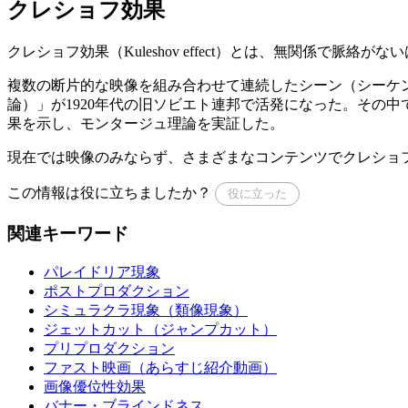
クレショフ効果
クレショフ効果（Kuleshov effect）とは、無関係
複数の断片的な映像を組み合わせて連続したシーン（シーケ
論）」が1920年代の旧ソビエト連邦で活発になった。その中で、旧ソビエト連
果を示し、モンタージュ理論を実証した。
現在では映像のみならず、さまざまなコンテンツでクレショ
この情報は役に立ちましたか？
役に立った
関連キーワード
パレイドリア現象
ポストプロダクション
シミュラクラ現象（類像現象）
ジェットカット（ジャンプカット）
プリプロダクション
ファスト映画（あらすじ紹介動画）
画像優位性効果
バナー・ブラインドネス