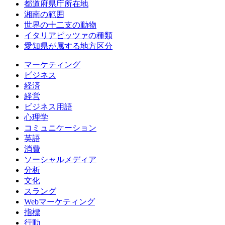
都道府県庁所在地
湘南の範囲
世界の十二支の動物
イタリアピッツァの種類
愛知県が属する地方区分
マーケティング
ビジネス
経済
経営
ビジネス用語
心理学
コミュニケーション
英語
消費
ソーシャルメディア
分析
文化
スラング
Webマーケティング
指標
行動