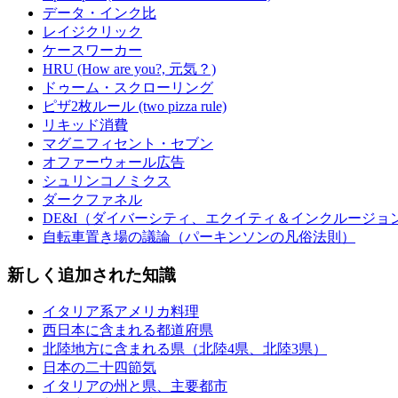
データ・インク比
レイジクリック
ケースワーカー
HRU (How are you?, 元気？)
ドゥーム・スクローリング
ピザ2枚ルール (two pizza rule)
リキッド消費
マグニフィセント・セブン
オファーウォール広告
シュリンコノミクス
ダークファネル
DE&I（ダイバーシティ、エクイティ＆インクルージョ
自転車置き場の議論（パーキンソンの凡俗法則）
新しく追加された知識
イタリア系アメリカ料理
西日本に含まれる都道府県
北陸地方に含まれる県（北陸4県、北陸3県）
日本の二十四節気
イタリアの州と県、主要都市