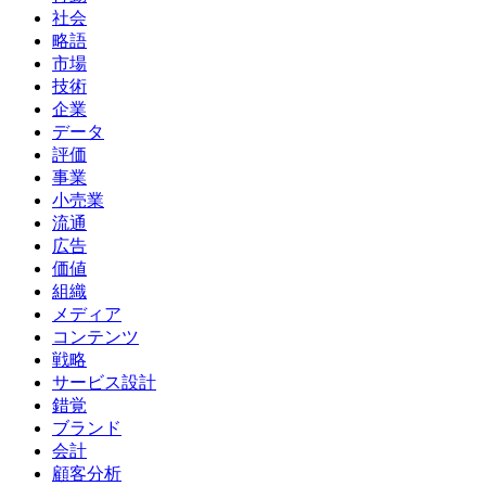
社会
略語
市場
技術
企業
データ
評価
事業
小売業
流通
広告
価値
組織
メディア
コンテンツ
戦略
サービス設計
錯覚
ブランド
会計
顧客分析