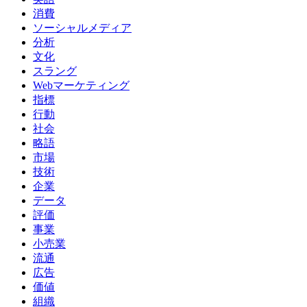
消費
ソーシャルメディア
分析
文化
スラング
Webマーケティング
指標
行動
社会
略語
市場
技術
企業
データ
評価
事業
小売業
流通
広告
価値
組織