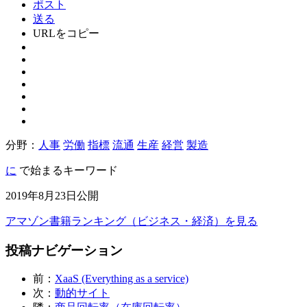
ポスト
送る
URLをコピー
分野：
人事
労働
指標
流通
生産
経営
製造
に
で始まるキーワード
2019年8月23日公開
アマゾン書籍ランキング（ビジネス・経済）を見る
投稿ナビゲーション
前：
XaaS (Everything as a service)
次：
動的サイト