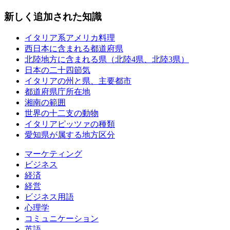
新しく追加された知識
イタリア系アメリカ料理
西日本に含まれる都道府県
北陸地方に含まれる県（北陸4県、北陸3県）
日本の二十四節気
イタリアの州と県、主要都市
都道府県庁所在地
湘南の範囲
世界の十二支の動物
イタリアピッツァの種類
愛知県が属する地方区分
マーケティング
ビジネス
経済
経営
ビジネス用語
心理学
コミュニケーション
英語