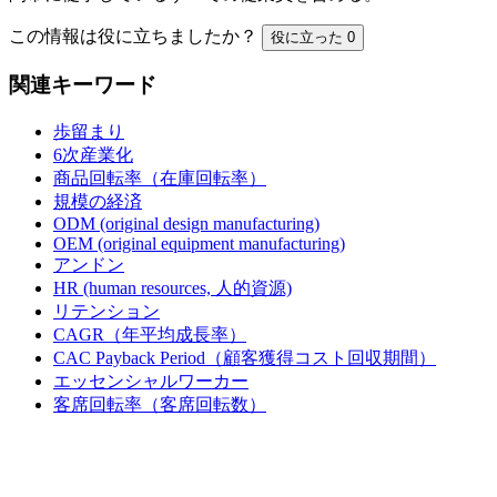
この情報は役に立ちましたか？
役に立った
0
関連キーワード
歩留まり
6次産業化
商品回転率（在庫回転率）
規模の経済
ODM (original design manufacturing)
OEM (original equipment manufacturing)
アンドン
HR (human resources, 人的資源)
リテンション
CAGR（年平均成長率）
CAC Payback Period（顧客獲得コスト回収期間）
エッセンシャルワーカー
客席回転率（客席回転数）