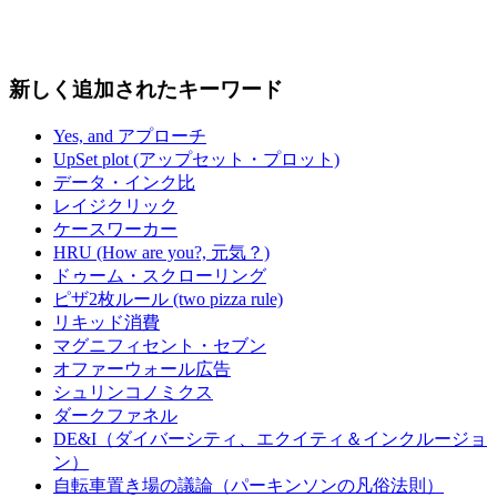
新しく追加されたキーワード
Yes, and アプローチ
UpSet plot (アップセット・プロット)
データ・インク比
レイジクリック
ケースワーカー
HRU (How are you?, 元気？)
ドゥーム・スクローリング
ピザ2枚ルール (two pizza rule)
リキッド消費
マグニフィセント・セブン
オファーウォール広告
シュリンコノミクス
ダークファネル
DE&I（ダイバーシティ、エクイティ＆インクルージョ
ン）
自転車置き場の議論（パーキンソンの凡俗法則）