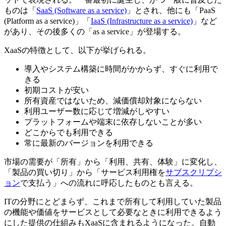
ものは「
SaaS (Software as a service)
」とされ、他にも「PaaS
(Platform as a service)」「
IaaS (Infrastructure as a service)
」など
があり、その後多くの「as a service」が登場する。
XaaSの特徴として、以下が挙げられる。
導入やシステム構築に時間がかからず、すぐに利用で
きる
初期コストが安い
所有資産ではないため、減価償却対象にならない
利用ユーザー数に応じて増減がしやすい
プラットフォームや端末に依存しないことが多い
どこからでも利用できる
常に最新のバージョンを利用できる
市場の需要が「所有」から「利用、共有、体験」に変化し、
「製品の買い切り」から「サービス利用権を
サブスクリプシ
ョン
で支払う」への流れに呼応したものとも言える。
ITの分野にとどまらず、これまで所有して利用していた製品
の機能や価値をサービスとして必要なときに利用できるよう
にした提供の仕組みもXaaSに含まれるようになった。自動