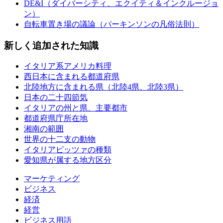
DE&I（ダイバーシティ、エクイティ＆インクルージョ
ン）
自転車置き場の議論（パーキンソンの凡俗法則）
新しく追加された知識
イタリア系アメリカ料理
西日本に含まれる都道府県
北陸地方に含まれる県（北陸4県、北陸3県）
日本の二十四節気
イタリアの州と県、主要都市
都道府県庁所在地
湘南の範囲
世界の十二支の動物
イタリアピッツァの種類
愛知県が属する地方区分
マーケティング
ビジネス
経済
経営
ビジネス用語