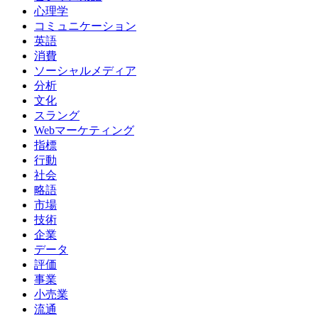
心理学
コミュニケーション
英語
消費
ソーシャルメディア
分析
文化
スラング
Webマーケティング
指標
行動
社会
略語
市場
技術
企業
データ
評価
事業
小売業
流通