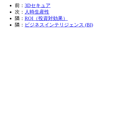
前：
3Dセキュア
次：
人時生産性
隣：
ROI（投資対効果）
隣：
ビジネスインテリジェンス (BI)