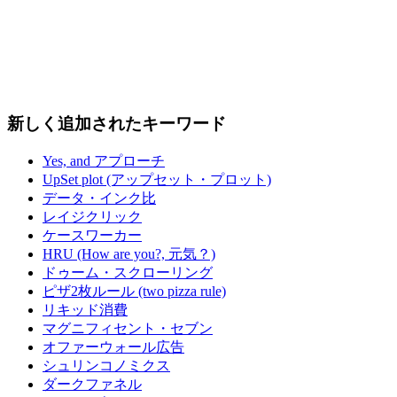
新しく追加されたキーワード
Yes, and アプローチ
UpSet plot (アップセット・プロット)
データ・インク比
レイジクリック
ケースワーカー
HRU (How are you?, 元気？)
ドゥーム・スクローリング
ピザ2枚ルール (two pizza rule)
リキッド消費
マグニフィセント・セブン
オファーウォール広告
シュリンコノミクス
ダークファネル