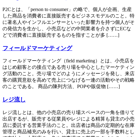
P2Cとは、「person to consumer」の略で、個人が企画、生産
した商品を消費者に直接販売するビジネスモデルのこと。特
に著名人やインフルエンサーといった影響力を持つ個人がそ
の発信力を生かし、小売店などの中間業者を介さずにECな
どで消費者に直接販売するものを指すことが多 [……]
フィールドマーケティング
フィールドマーケティング（field marketing）とは、小売店を
はじめ顧客との接点である売り場を中心としたマーケティン
グ活動のこと。売り場でどのようにメッセージを発し、来店
客の購買意欲を高めて売上につなげる一連の活動やその戦略
のことである。 商品の陳列方法、POPや販促物 [……]
レジ流し
レジ流しとは、他の小売店の売り場スペースの一角を借りて
出店するが、販売する従業員やレジによる精算も貸主の小売
店に委託する営業手法のこと。出店者は商品の定期的な在庫
管理と商品補充のみを行い、貸主に売上の一部を手数料とし