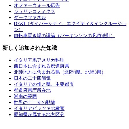
オファーウォール広告
シュリンコノミクス
ダークファネル
DE&I（ダイバーシティ、エクイティ＆インクルージョ
ン）
自転車置き場の議論（パーキンソンの凡俗法則）
新しく追加された知識
イタリア系アメリカ料理
西日本に含まれる都道府県
北陸地方に含まれる県（北陸4県、北陸3県）
日本の二十四節気
イタリアの州と県、主要都市
都道府県庁所在地
湘南の範囲
世界の十二支の動物
イタリアピッツァの種類
愛知県が属する地方区分