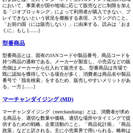
において、事業者が国や地域に応じて販売などに制限を加え
る「ジオブロッキング」によって利用者が購入できない、プ
レイできないという状況を揶揄する表現、スラングのこと。
「お前の国（には販売しない）」に由来する。読みは「おま
くに」もし [……]
型番商品
型番商品とは、固有のJANコードや製品番号、商品コードを
持つ商品の通称である。メーカーが製造し、小売店などの販
売側はメーカーから仕入れて販売する。 型番商品は市場で
既に認知を獲得している場合が多く、消費者は商品名や製品
番号で「指名検索」をするため、販売しやすいメリットがあ
る。一方 [……]
マーチャンダイジング (MD)
マーチャンダイジング（merchandising）とは、消費者が求め
る商品を、適切な数量や価格、適切な場所やタイミングで提
供するための戦略、企業活動のこと。「商品化計画」「商品
政策」などと訳される。主に小売業界で用いられる。略称は