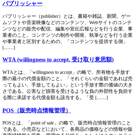
パブリッシャー
パブリッシャー（publisher）とは、書籍や雑誌、新聞、ゲー
ムソフトや音楽映像などのコンテンツ、Webサイトのコンテ
ンツなどの販売や配信、編集や宣伝広報などを行う企業、事
業者のこと。コンテンツの制作や開発、執筆などを行う企業
や事業者と区別するための、「コンテンツを提供する側」
[……]
WTA (willingness to accept, 受け取り意思額)
WTAとは、「willingness to accept」の略で、所有物を手放す
際の最小の代償金額のこと。「それぐらいの金額であれば売
ってもよい、手放してもよい」という手放す際の価値の大き
さである。公害など損害を受けるような負の外部性を負担す
る際に承諾する代償金額も該当する。「受 [……]
POS（販売時点情報管理）
POSとは、「point of sale」の略で、販売時点情報管理のこと
である。小売店などにおいて、各商品の価格などの情報や販