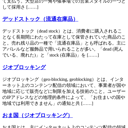
て支払う。大型店の一角や催事場での営業スタイルの一つと
して採用さ [……]
デッドストック（流通在庫品）
デッドストック（dead stock）とは、消費者に購入されるこ
となく長期間にわたって在庫として保管されていた商品のこ
と。売れ残り品の一種で「流通在庫品」とも呼ばれる。主に
アパレルなど服飾品で用いられることが多い。「dead (死ん
でいる、廃れた)」と「stock (在庫品)」を [……]
ジオブロッキング
ジオブロッキング（geo-blocking, geoblocking）とは、インタ
ーネット上のコンテンツ配信の領域において、事業者が国や
地域に応じて販売などに制限を加える技術のこと。ユーザー
のIPアドレスなどの地理的条件によって、「お住まいの国や
地域では利用できません」の通知と共 [……]
おま国（ジオブロッキング）
おま国とは、主にインターネット上のコンテンツ配信の領域