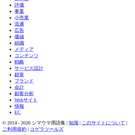
評価
事業
小売業
流通
広告
価値
組織
メディア
コンテンツ
戦略
サービス設計
錯覚
ブランド
会計
顧客分析
Webサイト
情報
EC
© 2014 -
2026
シマウマ用語集 |
知識
|
このサイトについて
|
ご利用規約
|
コゲラツールズ