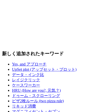
新しく追加されたキーワード
Yes, and アプローチ
UpSet plot (アップセット・プロット)
データ・インク比
レイジクリック
ケースワーカー
HRU (How are you?, 元気？)
ドゥーム・スクローリング
ピザ2枚ルール (two pizza rule)
リキッド消費
マグニフィセント・セブン