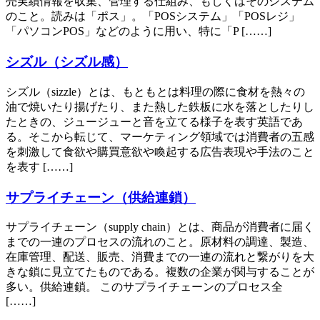
売実績情報を収集、管理する仕組み、もしくはそのシステム
のこと。読みは「ポス」。「POSシステム」「POSレジ」
「パソコンPOS」などのように用い、特に「P [……]
シズル（シズル感）
シズル（sizzle）とは、もともとは料理の際に食材を熱々の
油で焼いたり揚げたり、また熱した鉄板に水を落としたりし
たときの、ジュージューと音を立てる様子を表す英語であ
る。そこから転じて、マーケティング領域では消費者の五感
を刺激して食欲や購買意欲や喚起する広告表現や手法のこと
を表す [……]
サプライチェーン（供給連鎖）
サプライチェーン（supply chain）とは、商品が消費者に届く
までの一連のプロセスの流れのこと。原材料の調達、製造、
在庫管理、配送、販売、消費までの一連の流れと繋がりを大
きな鎖に見立てたものである。複数の企業が関与することが
多い。供給連鎖。 このサプライチェーンのプロセス全
[……]