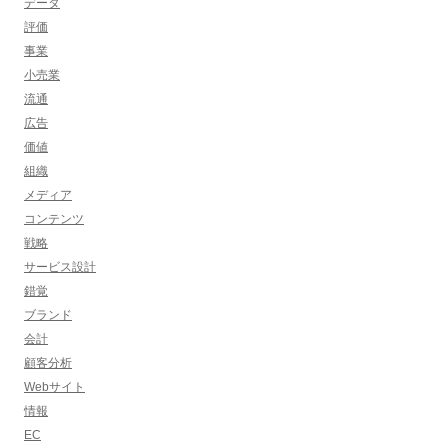
データ
評価
事業
小売業
流通
広告
価値
組織
メディア
コンテンツ
戦略
サービス設計
錯覚
ブランド
会計
顧客分析
Webサイト
情報
EC