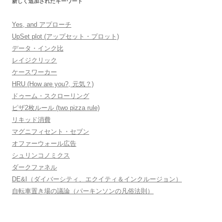
新しく追加されたキーワード
Yes, and アプローチ
UpSet plot (アップセット・プロット)
データ・インク比
レイジクリック
ケースワーカー
HRU (How are you?, 元気？)
ドゥーム・スクローリング
ピザ2枚ルール (two pizza rule)
リキッド消費
マグニフィセント・セブン
オファーウォール広告
シュリンコノミクス
ダークファネル
DE&I（ダイバーシティ、エクイティ＆インクルージョン）
自転車置き場の議論（パーキンソンの凡俗法則）