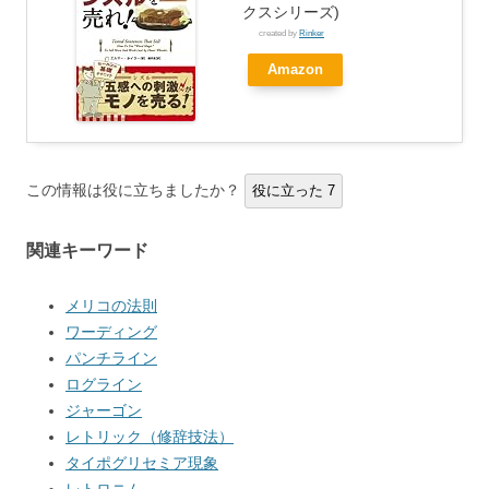
クスシリーズ)
created by
Rinker
Amazon
この情報は役に立ちましたか？
役に立った
7
関連キーワード
メリコの法則
ワーディング
パンチライン
ログライン
ジャーゴン
レトリック（修辞技法）
タイポグリセミア現象