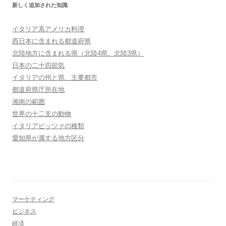
新しく追加された知識
イタリア系アメリカ料理
西日本に含まれる都道府県
北陸地方に含まれる県（北陸4県、北陸3県）
日本の二十四節気
イタリアの州と県、主要都市
都道府県庁所在地
湘南の範囲
世界の十二支の動物
イタリアピッツァの種類
愛知県が属する地方区分
マーケティング
ビジネス
経済