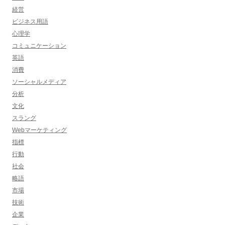
経営
ビジネス用語
心理学
コミュニケーション
英語
消費
ソーシャルメディア
分析
文化
スラング
Webマーケティング
指標
行動
社会
略語
市場
技術
企業