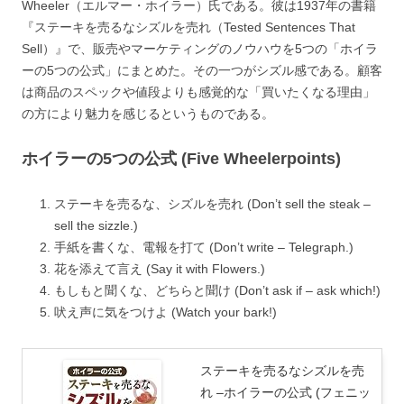
Wheeler（エルマー・ホイラー）氏である。彼は1937年の書籍
『ステーキを売るなシズルを売れ（Tested Sentences That
Sell）』で、販売やマーケティングのノウハウを5つの「ホイラ
ーの5つの公式」にまとめた。その一つがシズル感である。顧客
は商品のスペックや値段よりも感覚的な「買いたくなる理由」
の方により魅力を感じるというものである。
ホイラーの5つの公式 (Five Wheelerpoints)
ステーキを売るな、シズルを売れ (Don’t sell the steak –
sell the sizzle.)
手紙を書くな、電報を打て (Don’t write – Telegraph.)
花を添えて言え (Say it with Flowers.)
もしもと聞くな、どちらと聞け (Don’t ask if – ask which!)
吠え声に気をつけよ (Watch your bark!)
ステーキを売るなシズルを売
れ –ホイラーの公式 (フェニッ