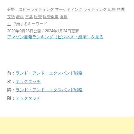
分野：
コピーライティング
マーケティング
ライティング
広告
料理
英語
表現
言葉
販売
販売促進
食欲
し
で始まるキーワード
2020年9月23日公開 / 2024年1月24日更新
アマゾン書籍ランキング（ビジネス・経済）を見る
投
前：
ランド・アンド・エクスパンド戦略
稿
次：
テックタッチ
ナ
隣：
ランド・アンド・エクスパンド戦略
ビ
隣：
テックタッチ
ゲ
ー
シ
ョ