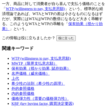
一方、商品に対して消費者が自ら喜んで支払う価格のことを
「
WTP (willingness to pay, 支払意思額)
」という。標準的な経
済理論であれば、WTAとWTPの差は小さなものになるはず
だが、実際にはWTAはWTPの数倍になるなど大きく乖離す
る。このようなWTAとWTPの乖離を「
保有効果（授かり効
果）
」という。
この情報は役に立ちましたか？
役に立った
関連キーワード
WTP (willingness to pay, 支払意思額)
MWTP（限界支払意志額）
保有効果（授かり効果, 賦存効果）
名声価格（威光価格）
上代
希少性の法則（希少性の原理）
外的参照価格
内的参照価格
価格弾力性（需要の価格弾力性）
KBF (key buying factor, 購買決定要因)