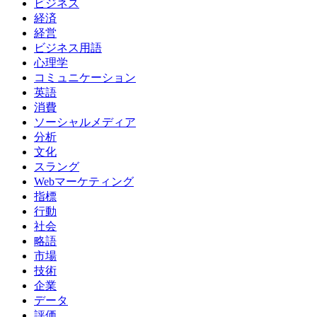
ビジネス
経済
経営
ビジネス用語
心理学
コミュニケーション
英語
消費
ソーシャルメディア
分析
文化
スラング
Webマーケティング
指標
行動
社会
略語
市場
技術
企業
データ
評価