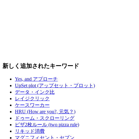
新しく追加されたキーワード
Yes, and アプローチ
UpSet plot (アップセット・プロット)
データ・インク比
レイジクリック
ケースワーカー
HRU (How are you?, 元気？)
ドゥーム・スクローリング
ピザ2枚ルール (two pizza rule)
リキッド消費
マグニフィセント・セブン