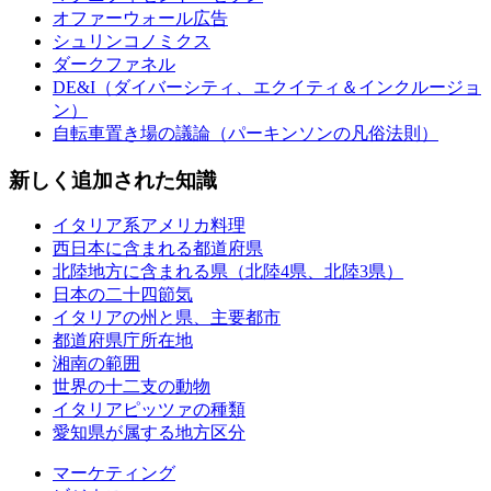
オファーウォール広告
シュリンコノミクス
ダークファネル
DE&I（ダイバーシティ、エクイティ＆インクルージョ
ン）
自転車置き場の議論（パーキンソンの凡俗法則）
新しく追加された知識
イタリア系アメリカ料理
西日本に含まれる都道府県
北陸地方に含まれる県（北陸4県、北陸3県）
日本の二十四節気
イタリアの州と県、主要都市
都道府県庁所在地
湘南の範囲
世界の十二支の動物
イタリアピッツァの種類
愛知県が属する地方区分
マーケティング