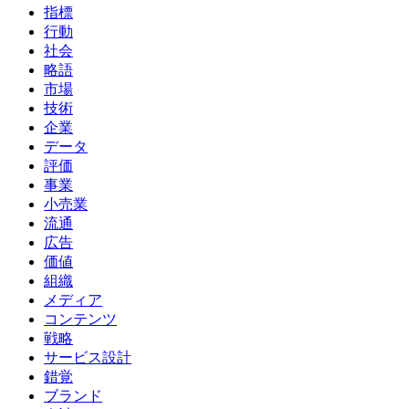
指標
行動
社会
略語
市場
技術
企業
データ
評価
事業
小売業
流通
広告
価値
組織
メディア
コンテンツ
戦略
サービス設計
錯覚
ブランド