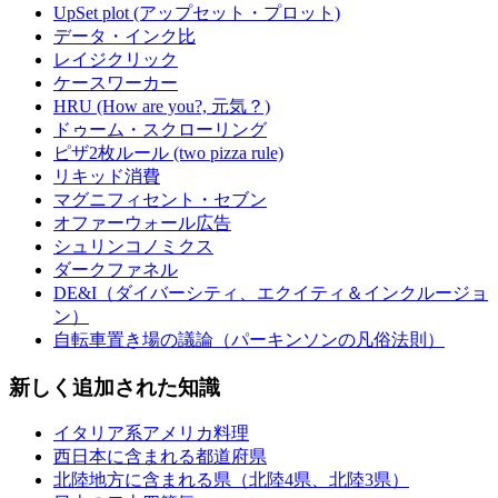
UpSet plot (アップセット・プロット)
データ・インク比
レイジクリック
ケースワーカー
HRU (How are you?, 元気？)
ドゥーム・スクローリング
ピザ2枚ルール (two pizza rule)
リキッド消費
マグニフィセント・セブン
オファーウォール広告
シュリンコノミクス
ダークファネル
DE&I（ダイバーシティ、エクイティ＆インクルージョ
ン）
自転車置き場の議論（パーキンソンの凡俗法則）
新しく追加された知識
イタリア系アメリカ料理
西日本に含まれる都道府県
北陸地方に含まれる県（北陸4県、北陸3県）