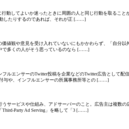
s）とは、どのように行動してよいか迷ったときに周囲の人と同じ行動を
したりするのであれば、それが正 [……]
多くの人がある特定の価値観や意見を受け入れていないにもかかわらず、
で多くの人がそう思っているのなら [……]
エンサーのTwitter投稿を企業などのTwitter広告とし
与や、インフルエンサーの所属事務所等との [……]
行うサービスや仕組み、アドサーバーのこと。広告主は複数の
rty Ad Serving」を略して「3 [……]