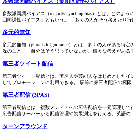
多数派同調バイアス（集団同調性バイアス）
多数派同調バイアス（majority synching bia
団同調性バイアス」ともいう。 「多くの人がそう考えたり行動
多元的無知
多元的無知（pluralistic ignorance）とは、
況のこと。「自分はそう思っていないが、様々な考えがある中
第三者ツイート配信
第三者ツイート配信とは、著名人や芸能人をはじめとしたインフル
してプロモーションに利用できる。 事前に第三者配信の権限付
第三者配信 (3PAS)
第三者配信とは、複数メディアへの広告配信を一元管理して
広告配信サーバーから配信管理や効果測定を行える。英語の「Third-Pa
ターンアラウンド