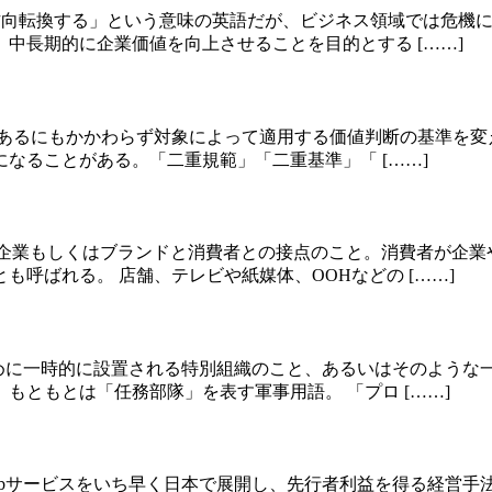
転する、方向転換する」という意味の英語だが、ビジネス領域では
中長期的に企業価値を向上させることを目的とする [……]
似した状況であるにもかかわらず対象によって適用する価値判断の基
なることがある。「二重規範」「二重基準」「 [……]
おいては企業もしくはブランドと消費者との接点のこと。消費者が
呼ばれる。 店舗、テレビや紙媒体、OOHなどの [……]
り組むために一時的に設置される特別組織のこと、あるいはそのよ
もともとは「任務部隊」を表す軍事用語。 「プロ [……]
ebサービスをいち早く日本で展開し、先行者利益を得る経営手