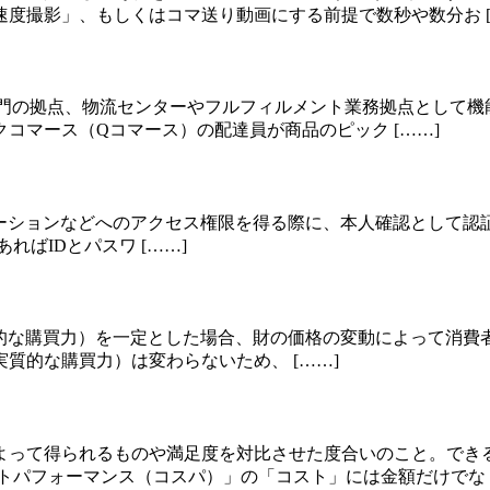
度撮影」、もしくはコマ送り動画にする前提で数秒や数分お [
の配送専門の拠点、物流センターやフルフィルメント業務拠点とし
コマース（Qコマース）の配達員が商品のピック [……]
 MFA）とは、アプリケーションなどへのアクセス権限を得る際に、本人
ばIDとパスワ [……]
の実質所得（実質的な購買力）を一定とした場合、財の価格の変動によ
質的な購買力）は変わらないため、 [……]
よって得られるものや満足度を対比させた度合いのこと。でき
トパフォーマンス（コスパ）」の「コスト」には金額だけでなく 