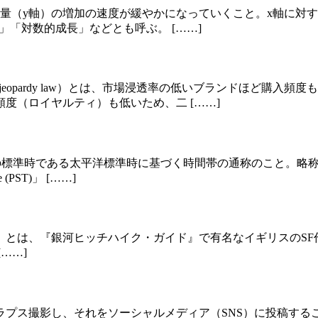
量（y軸）の増加の速度が緩やかになっていくこと。x軸に対
wth)」「対数的成長」などとも呼ぶ。 [……]
e jeopardy law）とは、市場浸透率の低いブランドほど
度（ロイヤルティ）も低いため、二 [……]
海岸の地域の標準時である太平洋標準時に基づく時間帯の通称のこと
(PST)」 [……]
ogy Rules）とは、『銀河ヒッチハイク・ガイド』で有名なイギリスのS
……]
ラプス撮影し、それをソーシャルメディア（SNS）に投稿する