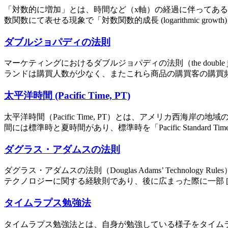
「対数的に増加」とは、時間など（x軸）の経過に伴ってある
数関数にて表せる現象で「対数関数的成長 (logarithmic gro
ダブルジョパディの法則
マーケティングにおけるダブルジョパディの法則（the doubl
ランドは購買人数が少なく、またこれら商品の購買客の購買頻
太平洋時間 (Pacific Time, PT)
太平洋時間（Pacific Time, PT）とは、アメリカ西
間には標準時と夏時間があり、標準時を「Pacific Standard Time 
ダグラス・アダムスの法則
ダグラス・アダムスの法則（Douglas Adams’ Technol
テクノロジーに関する経験則であり、後に広まった際に一部 [
タイムラプス勉強法
タイムラプス勉強法とは、自身が勉強している様子をタイム