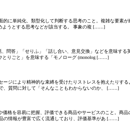
なものごとを表面的に単純化、類型化して判断する思考のこと。複雑な
うとする思考などが該当する。 事象の複 [……]
話、会話、問答」「せりふ」「話し合い、意見交換」などを意味
と」を意味する「モノローグ (monolog [……]
盾するメッセージにより精神的な束縛を受けたりストレスを抱えたり
で、質問に対して「そんなこともわからないのか、 [……]
でその品質や価格を容易に把握、評価できる商品やサービスのこと。
品の情報が豊富で広く流通しており、評価基準があ [……]