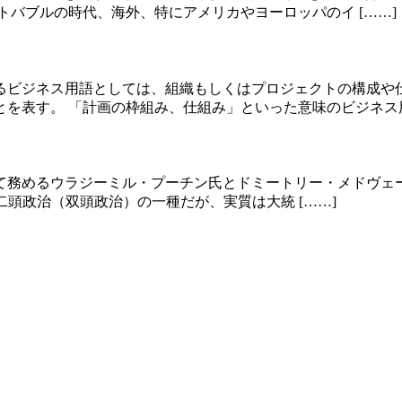
ネットバブルの時代、海外、特にアメリカやヨーロッパのイ [……]
るビジネス用語としては、組織もしくはプロジェクトの構成や
を表す。 「計画の枠組み、仕組み」といった意味のビジネス用 
務めるウラジーミル・プーチン氏とドミートリー・メドヴェー
いる二頭政治（双頭政治）の一種だが、実質は大統 [……]