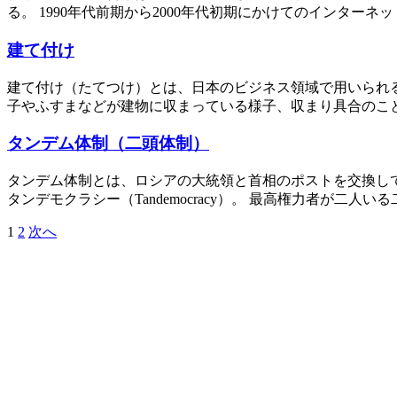
る。 1990年代前期から2000年代初期にかけてのインター
建て付け
建て付け（たてつけ）とは、日本のビジネス領域で用いられ
子やふすまなどが建物に収まっている様子、収まり具合のこと
タンデム体制（二頭体制）
タンデム体制とは、ロシアの大統領と首相のポストを交換して
タンデモクラシー（Tandemocracy）。 最高権力者が二人
1
2
次へ
投
稿
の
ペ
ー
ジ