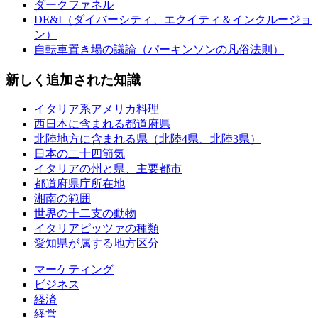
ダークファネル
DE&I（ダイバーシティ、エクイティ＆インクルージョ
ン）
自転車置き場の議論（パーキンソンの凡俗法則）
新しく追加された知識
イタリア系アメリカ料理
西日本に含まれる都道府県
北陸地方に含まれる県（北陸4県、北陸3県）
日本の二十四節気
イタリアの州と県、主要都市
都道府県庁所在地
湘南の範囲
世界の十二支の動物
イタリアピッツァの種類
愛知県が属する地方区分
マーケティング
ビジネス
経済
経営