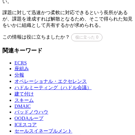
い。
課題に対して迅速かつ柔軟に対応できるという長所がある
が、課題を達成すれば解散となるため、そこで得られた知見
をいかに組織として共有するかが求められる。
この情報は役に立ちましたか？
役に立った
0
関連キーワード
ECRS
座組み
分報
オペレーショナル・エクセレンス
ハドルミーティング（ハドル会議）
建て付け
スキーム
DMAIC
バッドノウハウ
OODAループ
ICEスコア
セールスイネーブルメント