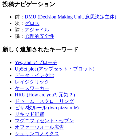
投稿ナビゲーション
前：
DMU (Decision Making Unit, 意思決定主体)
次：
グロス
隣：
アジャイル
隣：
心理的安全性
新しく追加されたキーワード
Yes, and アプローチ
UpSet plot (アップセット・プロット)
データ・インク比
レイジクリック
ケースワーカー
HRU (How are you?, 元気？)
ドゥーム・スクローリング
ピザ2枚ルール (two pizza rule)
リキッド消費
マグニフィセント・セブン
オファーウォール広告
シュリンコノミクス