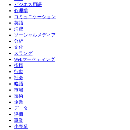
ビジネス用語
心理学
コミュニケーション
英語
消費
ソーシャルメディア
分析
文化
スラング
Webマーケティング
指標
行動
社会
略語
市場
技術
企業
データ
評価
事業
小売業