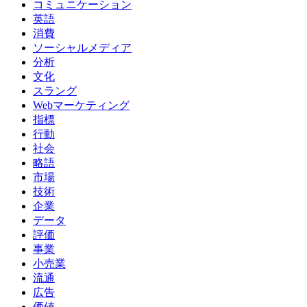
コミュニケーション
英語
消費
ソーシャルメディア
分析
文化
スラング
Webマーケティング
指標
行動
社会
略語
市場
技術
企業
データ
評価
事業
小売業
流通
広告
価値