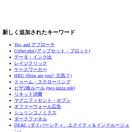
新しく追加されたキーワード
Yes, and アプローチ
UpSet plot (アップセット・プロット)
データ・インク比
レイジクリック
ケースワーカー
HRU (How are you?, 元気？)
ドゥーム・スクローリング
ピザ2枚ルール (two pizza rule)
リキッド消費
マグニフィセント・セブン
オファーウォール広告
シュリンコノミクス
ダークファネル
DE&I（ダイバーシティ、エクイティ＆インクルージョ
ン）