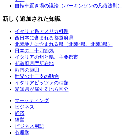
自転車置き場の議論（パーキンソンの凡俗法則）
新しく追加された知識
イタリア系アメリカ料理
西日本に含まれる都道府県
北陸地方に含まれる県（北陸4県、北陸3県）
日本の二十四節気
イタリアの州と県、主要都市
都道府県庁所在地
湘南の範囲
世界の十二支の動物
イタリアピッツァの種類
愛知県が属する地方区分
マーケティング
ビジネス
経済
経営
ビジネス用語
心理学