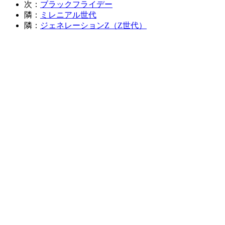
次：
ブラックフライデー
隣：
ミレニアル世代
隣：
ジェネレーションZ（Z世代）