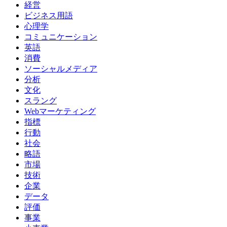
経営
ビジネス用語
心理学
コミュニケーション
英語
消費
ソーシャルメディア
分析
文化
スラング
Webマーケティング
指標
行動
社会
略語
市場
技術
企業
データ
評価
事業