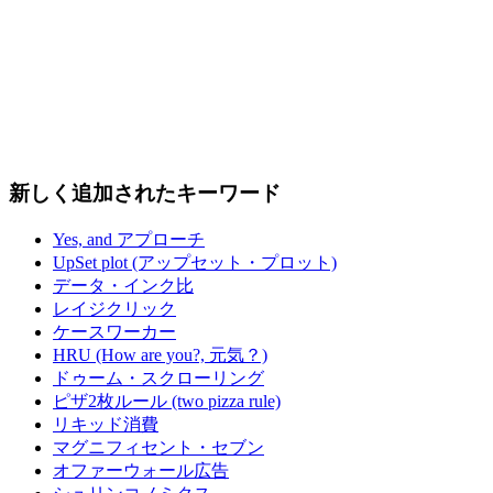
新しく追加されたキーワード
Yes, and アプローチ
UpSet plot (アップセット・プロット)
データ・インク比
レイジクリック
ケースワーカー
HRU (How are you?, 元気？)
ドゥーム・スクローリング
ピザ2枚ルール (two pizza rule)
リキッド消費
マグニフィセント・セブン
オファーウォール広告