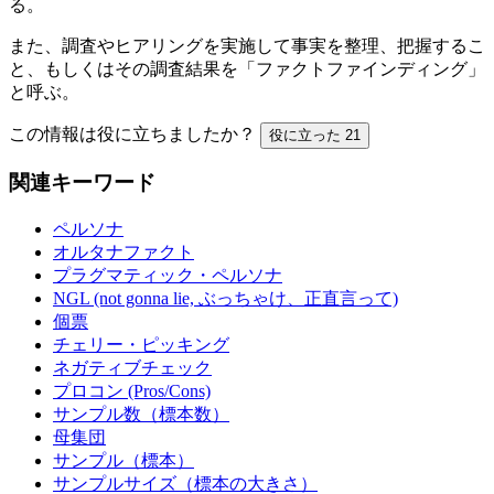
る。
また、調査やヒアリングを実施して事実を整理、把握するこ
と、もしくはその調査結果を「ファクトファインディング」
と呼ぶ。
この情報は役に立ちましたか？
役に立った
21
関連キーワード
ペルソナ
オルタナファクト
プラグマティック・ペルソナ
NGL (not gonna lie, ぶっちゃけ、正直言って)
個票
チェリー・ピッキング
ネガティブチェック
プロコン (Pros/Cons)
サンプル数（標本数）
母集団
サンプル（標本）
サンプルサイズ（標本の大きさ）