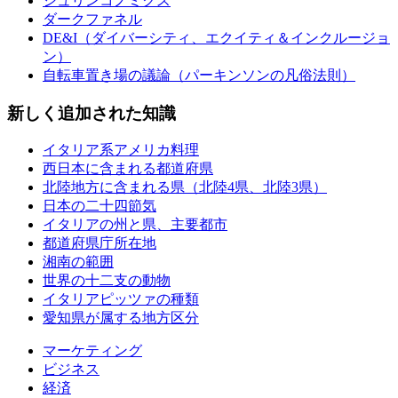
シュリンコノミクス
ダークファネル
DE&I（ダイバーシティ、エクイティ＆インクルージョ
ン）
自転車置き場の議論（パーキンソンの凡俗法則）
新しく追加された知識
イタリア系アメリカ料理
西日本に含まれる都道府県
北陸地方に含まれる県（北陸4県、北陸3県）
日本の二十四節気
イタリアの州と県、主要都市
都道府県庁所在地
湘南の範囲
世界の十二支の動物
イタリアピッツァの種類
愛知県が属する地方区分
マーケティング
ビジネス
経済