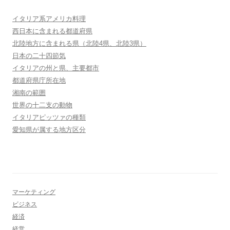
イタリア系アメリカ料理
西日本に含まれる都道府県
北陸地方に含まれる県（北陸4県、北陸3県）
日本の二十四節気
イタリアの州と県、主要都市
都道府県庁所在地
湘南の範囲
世界の十二支の動物
イタリアピッツァの種類
愛知県が属する地方区分
マーケティング
ビジネス
経済
経営