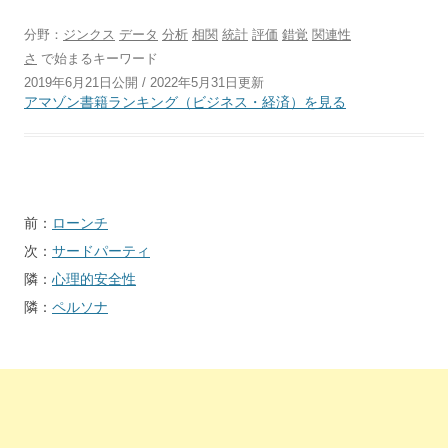
分野：
ジンクス
データ
分析
相関
統計
評価
錯覚
関連性
さ
で始まるキーワード
2019年6月21日公開 / 2022年5月31日更新
アマゾン書籍ランキング（ビジネス・経済）を見る
投
前：
ローンチ
稿
次：
サードパーティ
ナ
隣：
心理的安全性
ビ
隣：
ペルソナ
ゲ
ー
シ
ョ
ン