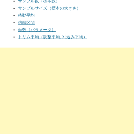
サンプル数（標本数）
サンプルサイズ（標本の大きさ）
移動平均
信頼区間
母数（パラメータ）
トリム平均（調整平均, 刈込み平均）