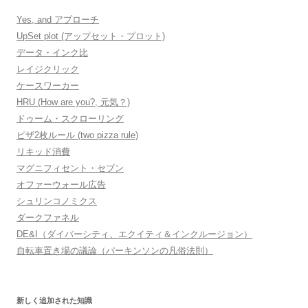
Yes, and アプローチ
UpSet plot (アップセット・プロット)
データ・インク比
レイジクリック
ケースワーカー
HRU (How are you?, 元気？)
ドゥーム・スクローリング
ピザ2枚ルール (two pizza rule)
リキッド消費
マグニフィセント・セブン
オファーウォール広告
シュリンコノミクス
ダークファネル
DE&I（ダイバーシティ、エクイティ＆インクルージョン）
自転車置き場の議論（パーキンソンの凡俗法則）
新しく追加された知識