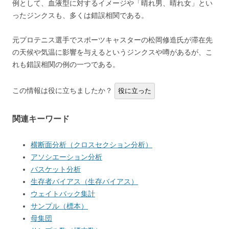
例として、血液型に対するイメージや「晴れ男、晴れ女」とい
ったジンクスも、多くは錯誤相関である。
元プロテニス選手でスポーツキャスターの松岡修造氏が滞在先
の天候や気温に影響を与えるというジンクスや噂があるが、こ
れも錯誤相関の例の一つである。
この情報は役に立ちましたか？
役に立った
関連キーワード
横断面分析（クロスセクション分析）
アソシエーション分析
バスケット分析
生存者バイアス（生存バイアス）
ウェイトバック集計
サンプル（標本）
母集団