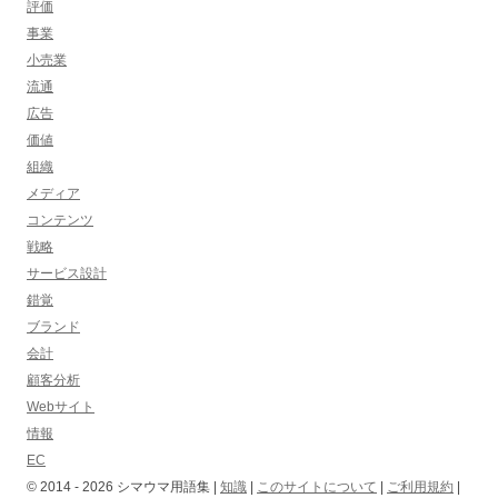
評価
事業
小売業
流通
広告
価値
組織
メディア
コンテンツ
戦略
サービス設計
錯覚
ブランド
会計
顧客分析
Webサイト
情報
EC
© 2014 -
2026
シマウマ用語集 |
知識
|
このサイトについて
|
ご利用規約
|