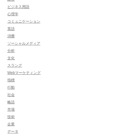
ビジネス用語
心理学
コミュニケーション
英語
消費
ソーシャルメディア
分析
文化
スラング
Webマーケティング
指標
行動
社会
略語
市場
技術
企業
データ