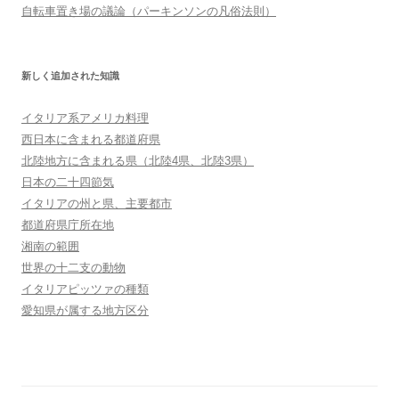
自転車置き場の議論（パーキンソンの凡俗法則）
新しく追加された知識
イタリア系アメリカ料理
西日本に含まれる都道府県
北陸地方に含まれる県（北陸4県、北陸3県）
日本の二十四節気
イタリアの州と県、主要都市
都道府県庁所在地
湘南の範囲
世界の十二支の動物
イタリアピッツァの種類
愛知県が属する地方区分