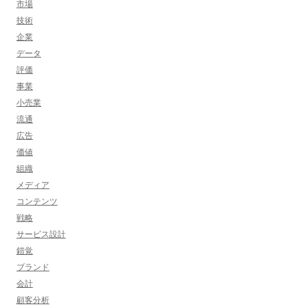
市場
技術
企業
データ
評価
事業
小売業
流通
広告
価値
組織
メディア
コンテンツ
戦略
サービス設計
錯覚
ブランド
会計
顧客分析