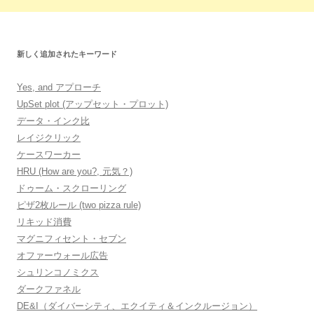
新しく追加されたキーワード
Yes, and アプローチ
UpSet plot (アップセット・プロット)
データ・インク比
レイジクリック
ケースワーカー
HRU (How are you?, 元気？)
ドゥーム・スクローリング
ピザ2枚ルール (two pizza rule)
リキッド消費
マグニフィセント・セブン
オファーウォール広告
シュリンコノミクス
ダークファネル
DE&I（ダイバーシティ、エクイティ＆インクルージョン）