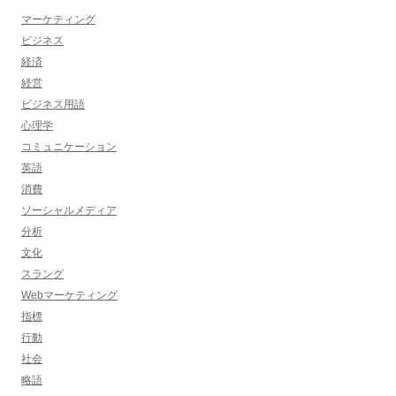
マーケティング
ビジネス
経済
経営
ビジネス用語
心理学
コミュニケーション
英語
消費
ソーシャルメディア
分析
文化
スラング
Webマーケティング
指標
行動
社会
略語