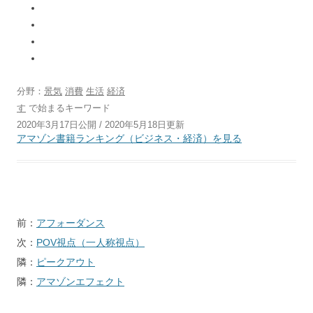
分野：
景気
消費
生活
経済
す
で始まるキーワード
2020年3月17日公開 / 2020年5月18日更新
アマゾン書籍ランキング（ビジネス・経済）を見る
投
前：
アフォーダンス
稿
次：
POV視点（一人称視点）
ナ
隣：
ピークアウト
ビ
隣：
アマゾンエフェクト
ゲ