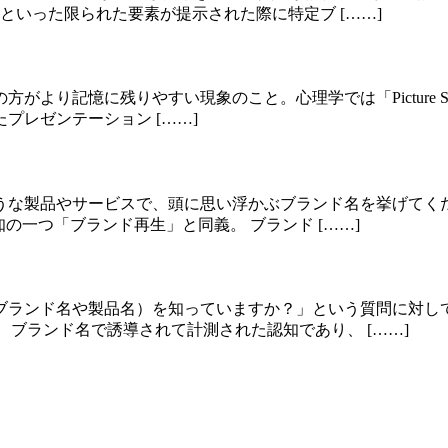
といった限られた要素が提示された際に特定ブ [……]
に残りやすい現象のこと。心理学では「Picture Superior
プレゼンテーション [……]
うな製品やサービスで、頭に思い浮かぶブランド名を挙げてく
ド認知の一つ「ブランド再生」と同義。 ブランド [……]
ブランド名や製品名）を知っていますか？」という質問に対し
想起は、ブランド名で誘導されて計測された認知であり、 [……]