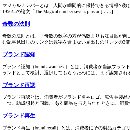
マジカルナンバーとは、人間が瞬間的に保持できる情報の数は「7±2
1956年の論文「The Magical number seven, plus or [……]
奇数の法則
奇数の法則とは、「奇数の数字の方が偶数よりも注目度が向上したり
む記事見出しのリンクは数字を含まない見出しのリンクの2倍
ブランド認知
ブランド認知（brand awareness）とは、消費者が
ランドとして検討、選択してもらうためには、まず認知される必要
ブランド再認
ブランド再認とは、消費者がブランド名やロゴ、広告や製品
一つ。助成想起と同義。 ある商品を与えられたときに、消費
ブランド再生
ブランド再生（brand recall）とは、消費者にその