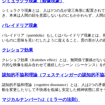
シミュラクラ現象（類像現象）
シミュラクラ現象とは、人は3つの点が逆三角形に配置され
き、本来は人間の顔を意図しないものにもかかわらず、人間の
パレイドリア現象
パレイドリア（pareidolia）もしくはパレイドリア現
いものに意味を見いだしたように捉えること。雲の形が人の顔
クレショフ効果
クレショフ効果（Kuleshov effect）とは、無関係
片的な映像を組み合わせて連続したシーン（シーケンス）を作
認知的不協和理論（フェスティンガーの認知的不協
認知的不協和理論（cognitive dissonance）と
動を変更したりして不快感を低減し安定した精神状態に戻そうと
マジカルナンバー7±2（ミラーの法則）