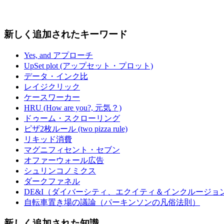
新しく追加されたキーワード
Yes, and アプローチ
UpSet plot (アップセット・プロット)
データ・インク比
レイジクリック
ケースワーカー
HRU (How are you?, 元気？)
ドゥーム・スクローリング
ピザ2枚ルール (two pizza rule)
リキッド消費
マグニフィセント・セブン
オファーウォール広告
シュリンコノミクス
ダークファネル
DE&I（ダイバーシティ、エクイティ＆インクルージョ
自転車置き場の議論（パーキンソンの凡俗法則）
新しく追加された知識