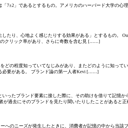
」であるとするもの。アメリカのハーバード大学の心理学者、ジョージ
、心地よく感じたりする効果がある」とするもの。 Outbrai
のクリック率があり、さらに奇数を含む見 [……]
当該ブランドをどの程度知っていてなじみがあり、またどのように知
がある。 ブランド論の第一人者Kevi [……]
といったブランド要素に接した際に、その助けを借りて記憶か
者が過去にそのブランドを見たり聞いたりしたことがあると正確 
製品カテゴリーへのニーズが発生したときに、消費者が記憶の中から