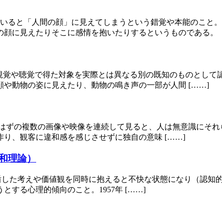
ていると「人間の顔」に見えてしまうという錯覚や本能のこと
顔に見えたりそこに感情を抱いたりするというものである。「類
象とは、視覚や聴覚で得た対象を実際とは異なる別の既知のものと
や動物の姿に見えたり、動物の鳴き声の一部が人間 [……]
で脈絡がないはずの複数の画像や映像を連続して見ると、人は無意識
り、観客に違和感を感じさせずに独自の意味 [……]
和理論）
は、人は2つの矛盾した考えや価値観を同時に抱えると不快な状態にな
する心理的傾向のこと。1957年 [……]