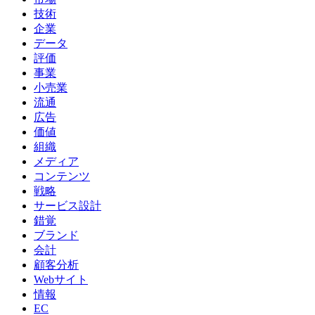
技術
企業
データ
評価
事業
小売業
流通
広告
価値
組織
メディア
コンテンツ
戦略
サービス設計
錯覚
ブランド
会計
顧客分析
Webサイト
情報
EC