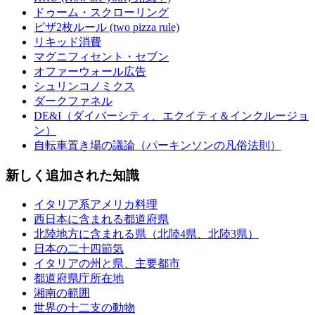
ドゥーム・スクローリング
ピザ2枚ルール (two pizza rule)
リキッド消費
マグニフィセント・セブン
オファーウォール広告
シュリンコノミクス
ダークファネル
DE&I（ダイバーシティ、エクイティ＆インクルージョ
ン）
自転車置き場の議論（パーキンソンの凡俗法則）
新しく追加された知識
イタリア系アメリカ料理
西日本に含まれる都道府県
北陸地方に含まれる県（北陸4県、北陸3県）
日本の二十四節気
イタリアの州と県、主要都市
都道府県庁所在地
湘南の範囲
世界の十二支の動物