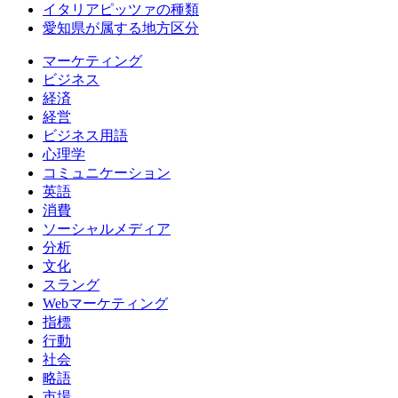
イタリアピッツァの種類
愛知県が属する地方区分
マーケティング
ビジネス
経済
経営
ビジネス用語
心理学
コミュニケーション
英語
消費
ソーシャルメディア
分析
文化
スラング
Webマーケティング
指標
行動
社会
略語
市場