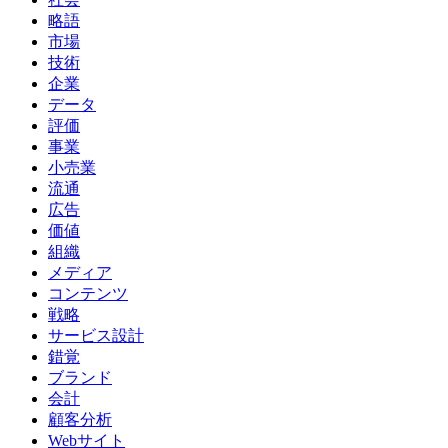
略語
市場
技術
企業
データ
評価
事業
小売業
流通
広告
価値
組織
メディア
コンテンツ
戦略
サービス設計
錯覚
ブランド
会計
顧客分析
Webサイト