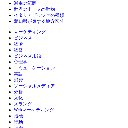
湘南の範囲
世界の十二支の動物
イタリアピッツァの種類
愛知県が属する地方区分
マーケティング
ビジネス
経済
経営
ビジネス用語
心理学
コミュニケーション
英語
消費
ソーシャルメディア
分析
文化
スラング
Webマーケティング
指標
行動
社会