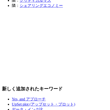
隣：
クリティカルマス
隣：
シェアリングエコノミー
新しく追加されたキーワード
Yes, and アプローチ
UpSet plot (アップセット・プロット)
データ・インク比