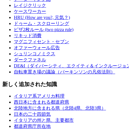
レイジクリック
ケースワーカー
HRU (How are you?, 元気？)
ドゥーム・スクローリング
ピザ2枚ルール (two pizza rule)
リキッド消費
マグニフィセント・セブン
オファーウォール広告
シュリンコノミクス
ダークファネル
DE&I（ダイバーシティ、エクイティ＆インクルージョ
自転車置き場の議論（パーキンソンの凡俗法則）
新しく追加された知識
イタリア系アメリカ料理
西日本に含まれる都道府県
北陸地方に含まれる県（北陸4県、北陸3県）
日本の二十四節気
イタリアの州と県、主要都市
都道府県庁所在地