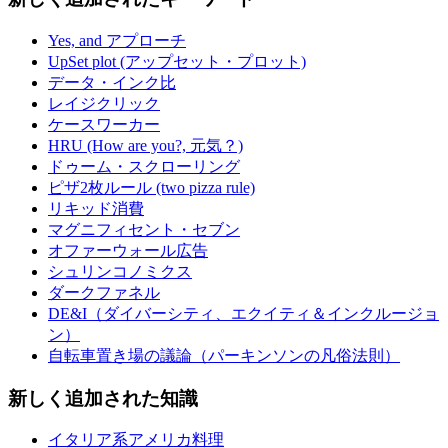
Yes, and アプローチ
UpSet plot (アップセット・プロット)
データ・インク比
レイジクリック
ケースワーカー
HRU (How are you?, 元気？)
ドゥーム・スクローリング
ピザ2枚ルール (two pizza rule)
リキッド消費
マグニフィセント・セブン
オファーウォール広告
シュリンコノミクス
ダークファネル
DE&I（ダイバーシティ、エクイティ＆インクルージョ
ン）
自転車置き場の議論（パーキンソンの凡俗法則）
新しく追加された知識
イタリア系アメリカ料理