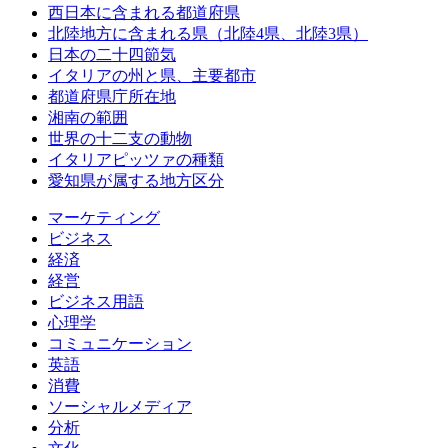
西日本に含まれる都道府県
北陸地方に含まれる県（北陸4県、北陸3県）
日本の二十四節気
イタリアの州と県、主要都市
都道府県庁所在地
湘南の範囲
世界の十二支の動物
イタリアピッツァの種類
愛知県が属する地方区分
マーケティング
ビジネス
経済
経営
ビジネス用語
心理学
コミュニケーション
英語
消費
ソーシャルメディア
分析