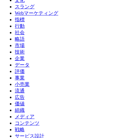
文化
スラング
Webマーケティング
指標
行動
社会
略語
市場
技術
企業
データ
評価
事業
小売業
流通
広告
価値
組織
メディア
コンテンツ
戦略
サービス設計