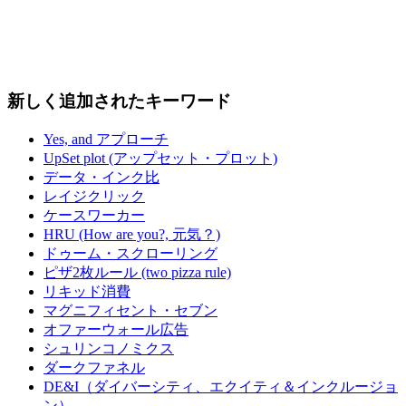
新しく追加されたキーワード
Yes, and アプローチ
UpSet plot (アップセット・プロット)
データ・インク比
レイジクリック
ケースワーカー
HRU (How are you?, 元気？)
ドゥーム・スクローリング
ピザ2枚ルール (two pizza rule)
リキッド消費
マグニフィセント・セブン
オファーウォール広告
シュリンコノミクス
ダークファネル
DE&I（ダイバーシティ、エクイティ＆インクルージョ
ン）