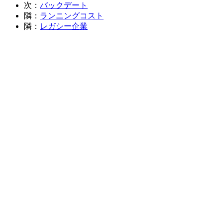
次：
バックデート
隣：
ランニングコスト
隣：
レガシー企業