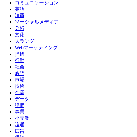
コミュニケーション
英語
消費
ソーシャルメディア
分析
文化
スラング
Webマーケティング
指標
行動
社会
略語
市場
技術
企業
データ
評価
事業
小売業
流通
広告