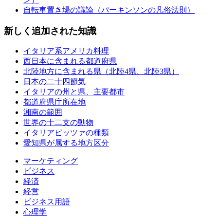
自転車置き場の議論（パーキンソンの凡俗法則）
新しく追加された知識
イタリア系アメリカ料理
西日本に含まれる都道府県
北陸地方に含まれる県（北陸4県、北陸3県）
日本の二十四節気
イタリアの州と県、主要都市
都道府県庁所在地
湘南の範囲
世界の十二支の動物
イタリアピッツァの種類
愛知県が属する地方区分
マーケティング
ビジネス
経済
経営
ビジネス用語
心理学