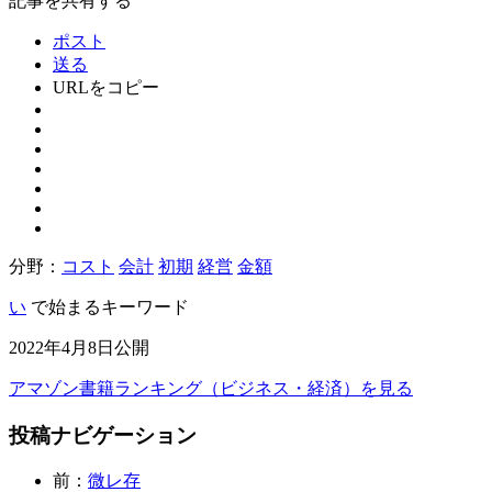
記事を共有する
ポスト
送る
URLをコピー
分野：
コスト
会計
初期
経営
金額
い
で始まるキーワード
2022年4月8日公開
アマゾン書籍ランキング（ビジネス・経済）を見る
投稿ナビゲーション
前：
微レ存