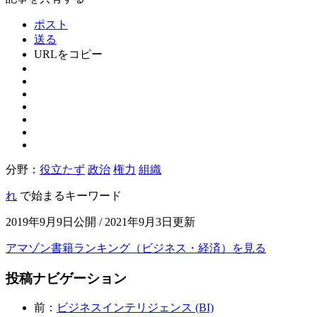
ポスト
送る
URLをコピー
分野：
役立たず
政治
権力
組織
れ
で始まるキーワード
2019年9月9日公開 / 2021年9月3日更新
アマゾン書籍ランキング（ビジネス・経済）を見る
投稿ナビゲーション
前：
ビジネスインテリジェンス (BI)