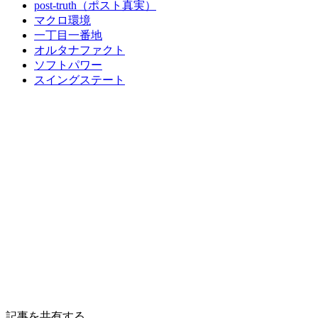
post-truth（ポスト真実）
マクロ環境
一丁目一番地
オルタナファクト
ソフトパワー
スイングステート
記事を共有する