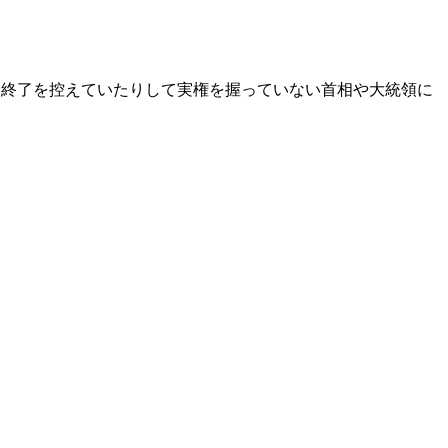
り任期終了を控えていたりして実権を握っていない首相や大統領に