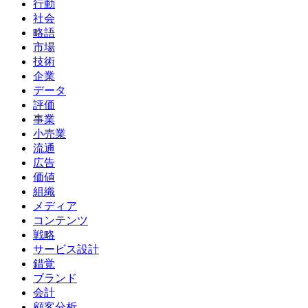
行動
社会
略語
市場
技術
企業
データ
評価
事業
小売業
流通
広告
価値
組織
メディア
コンテンツ
戦略
サービス設計
錯覚
ブランド
会計
顧客分析