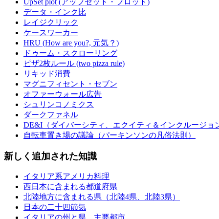
UpSet plot (アップセット・プロット)
データ・インク比
レイジクリック
ケースワーカー
HRU (How are you?, 元気？)
ドゥーム・スクローリング
ピザ2枚ルール (two pizza rule)
リキッド消費
マグニフィセント・セブン
オファーウォール広告
シュリンコノミクス
ダークファネル
DE&I（ダイバーシティ、エクイティ＆インクルージョ
自転車置き場の議論（パーキンソンの凡俗法則）
新しく追加された知識
イタリア系アメリカ料理
西日本に含まれる都道府県
北陸地方に含まれる県（北陸4県、北陸3県）
日本の二十四節気
イタリアの州と県、主要都市