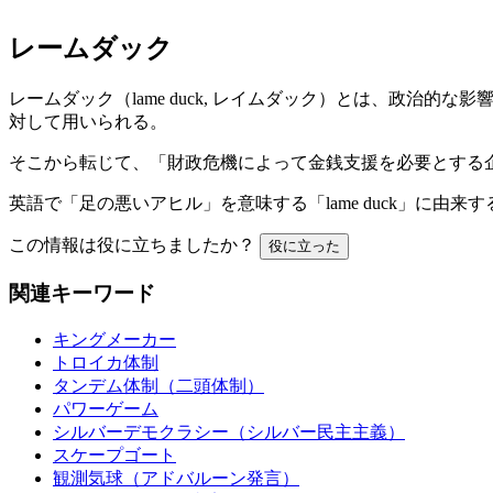
レームダック
レームダック（lame duck, レイムダック）とは、政
対して用いられる。
そこから転じて、「財政危機によって金銭支援を必要とする
英語で「足の悪いアヒル」を意味する「lame duck」に由来す
この情報は役に立ちましたか？
役に立った
関連キーワード
キングメーカー
トロイカ体制
タンデム体制（二頭体制）
パワーゲーム
シルバーデモクラシー（シルバー民主主義）
スケープゴート
観測気球（アドバルーン発言）