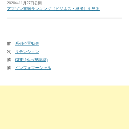
2020年11月27日公開
アマゾン書籍ランキング（ビジネス・経済）を見る
投
前：
系列位置効果
稿
次：
リテンション
ナ
隣：
GRP (延べ視聴率)
ビ
隣：
インフォマーシャル
ゲ
ー
シ
ョ
ン