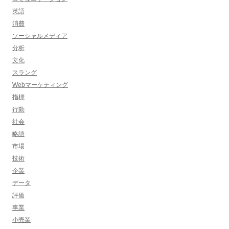
英語
消費
ソーシャルメディア
分析
文化
スラング
Webマーケティング
指標
行動
社会
略語
市場
技術
企業
データ
評価
事業
小売業