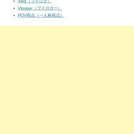
Vlog（ブイログ）
Vlogger（ブイロガー）
POV視点（一人称視点）