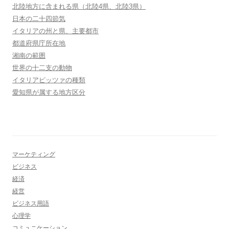
北陸地方に含まれる県（北陸4県、北陸3県）
日本の二十四節気
イタリアの州と県、主要都市
都道府県庁所在地
湘南の範囲
世界の十二支の動物
イタリアピッツァの種類
愛知県が属する地方区分
マーケティング
ビジネス
経済
経営
ビジネス用語
心理学
コミュニケーション