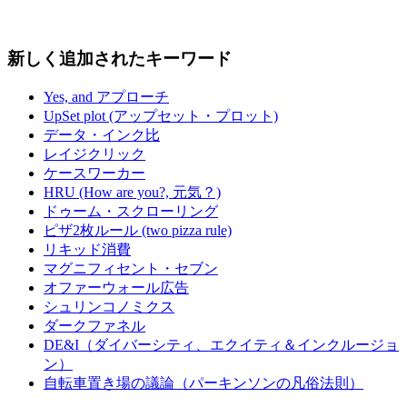
新しく追加されたキーワード
Yes, and アプローチ
UpSet plot (アップセット・プロット)
データ・インク比
レイジクリック
ケースワーカー
HRU (How are you?, 元気？)
ドゥーム・スクローリング
ピザ2枚ルール (two pizza rule)
リキッド消費
マグニフィセント・セブン
オファーウォール広告
シュリンコノミクス
ダークファネル
DE&I（ダイバーシティ、エクイティ＆インクルージョ
ン）
自転車置き場の議論（パーキンソンの凡俗法則）