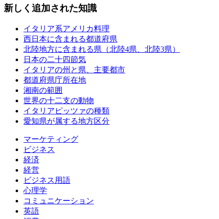
新しく追加された知識
イタリア系アメリカ料理
西日本に含まれる都道府県
北陸地方に含まれる県（北陸4県、北陸3県）
日本の二十四節気
イタリアの州と県、主要都市
都道府県庁所在地
湘南の範囲
世界の十二支の動物
イタリアピッツァの種類
愛知県が属する地方区分
マーケティング
ビジネス
経済
経営
ビジネス用語
心理学
コミュニケーション
英語