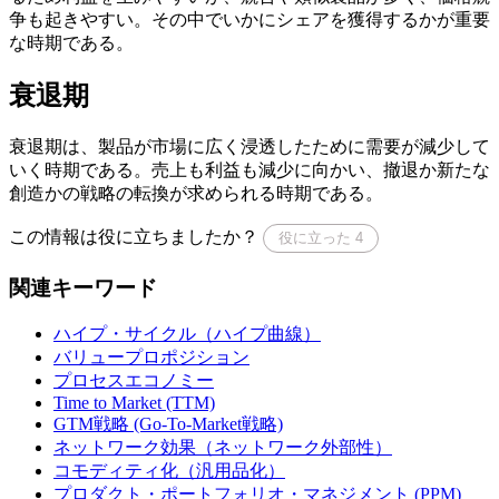
争も起きやすい。その中でいかにシェアを獲得するかが重要
な時期である。
衰退期
衰退期は、製品が市場に広く浸透したために需要が減少して
いく時期である。売上も利益も減少に向かい、撤退か新たな
創造かの戦略の転換が求められる時期である。
この情報は役に立ちましたか？
役に立った
4
関連キーワード
ハイプ・サイクル（ハイプ曲線）
バリュープロポジション
プロセスエコノミー
Time to Market (TTM)
GTM戦略 (Go-To-Market戦略)
ネットワーク効果（ネットワーク外部性）
コモディティ化（汎用品化）
プロダクト・ポートフォリオ・マネジメント (PPM)