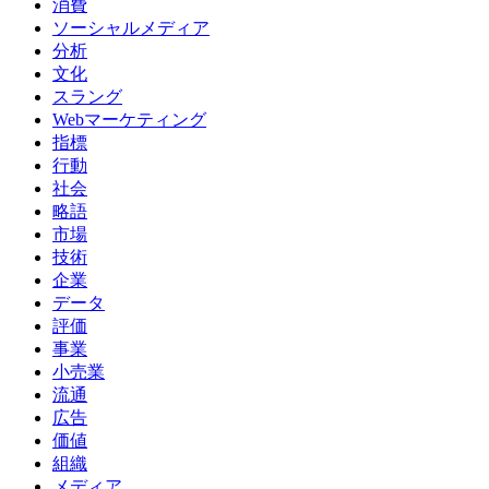
消費
ソーシャルメディア
分析
文化
スラング
Webマーケティング
指標
行動
社会
略語
市場
技術
企業
データ
評価
事業
小売業
流通
広告
価値
組織
メディア