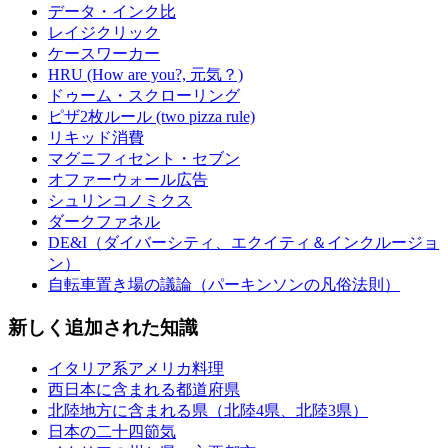
データ・インク比
レイジクリック
ケースワーカー
HRU (How are you?, 元気？)
ドゥーム・スクローリング
ピザ2枚ルール (two pizza rule)
リキッド消費
マグニフィセント・セブン
オファーウォール広告
シュリンコノミクス
ダークファネル
DE&I（ダイバーシティ、エクイティ＆インクルージョ
ン）
自転車置き場の議論（パーキンソンの凡俗法則）
新しく追加された知識
イタリア系アメリカ料理
西日本に含まれる都道府県
北陸地方に含まれる県（北陸4県、北陸3県）
日本の二十四節気