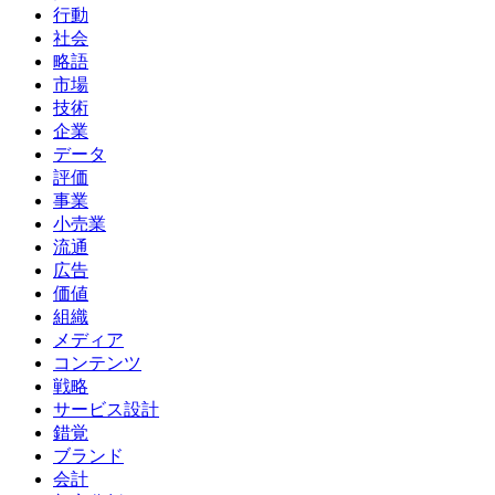
行動
社会
略語
市場
技術
企業
データ
評価
事業
小売業
流通
広告
価値
組織
メディア
コンテンツ
戦略
サービス設計
錯覚
ブランド
会計