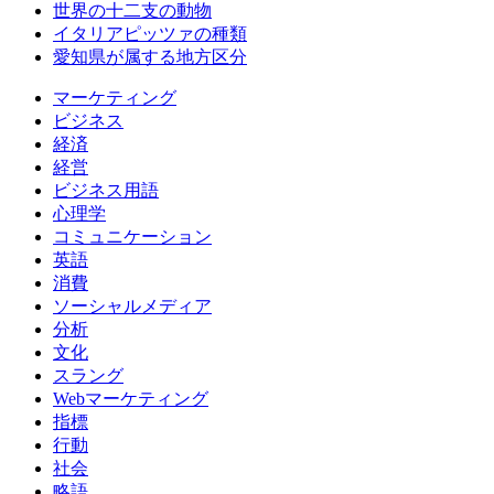
世界の十二支の動物
イタリアピッツァの種類
愛知県が属する地方区分
マーケティング
ビジネス
経済
経営
ビジネス用語
心理学
コミュニケーション
英語
消費
ソーシャルメディア
分析
文化
スラング
Webマーケティング
指標
行動
社会
略語