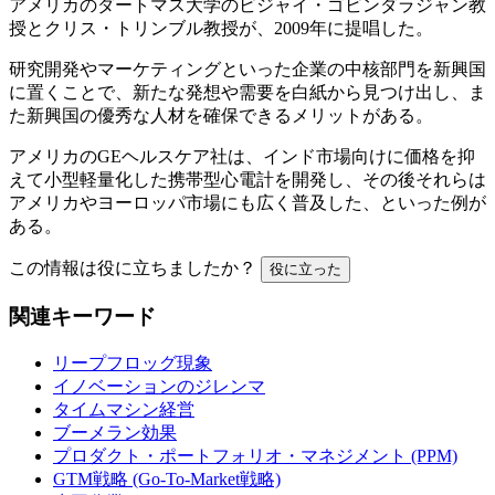
アメリカのダートマス大学のビジャイ・ゴビンダラジャン教
授とクリス・トリンブル教授が、2009年に提唱した。
研究開発やマーケティングといった企業の中核部門を新興国
に置くことで、新たな発想や需要を白紙から見つけ出し、ま
た新興国の優秀な人材を確保できるメリットがある。
アメリカのGEヘルスケア社は、インド市場向けに価格を抑
えて小型軽量化した携帯型心電計を開発し、その後それらは
アメリカやヨーロッパ市場にも広く普及した、といった例が
ある。
この情報は役に立ちましたか？
役に立った
関連キーワード
リープフロッグ現象
イノベーションのジレンマ
タイムマシン経営
ブーメラン効果
プロダクト・ポートフォリオ・マネジメント (PPM)
GTM戦略 (Go-To-Market戦略)