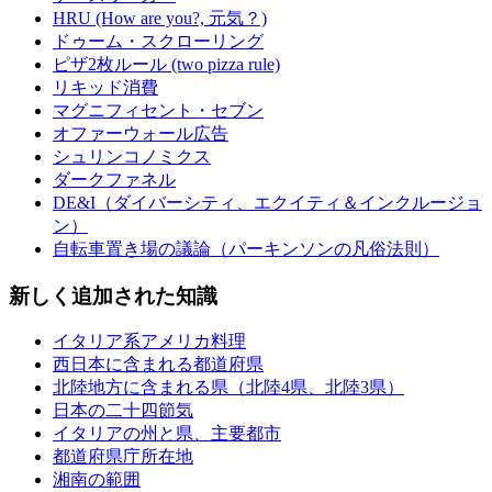
HRU (How are you?, 元気？)
ドゥーム・スクローリング
ピザ2枚ルール (two pizza rule)
リキッド消費
マグニフィセント・セブン
オファーウォール広告
シュリンコノミクス
ダークファネル
DE&I（ダイバーシティ、エクイティ＆インクルージョ
ン）
自転車置き場の議論（パーキンソンの凡俗法則）
新しく追加された知識
イタリア系アメリカ料理
西日本に含まれる都道府県
北陸地方に含まれる県（北陸4県、北陸3県）
日本の二十四節気
イタリアの州と県、主要都市
都道府県庁所在地
湘南の範囲