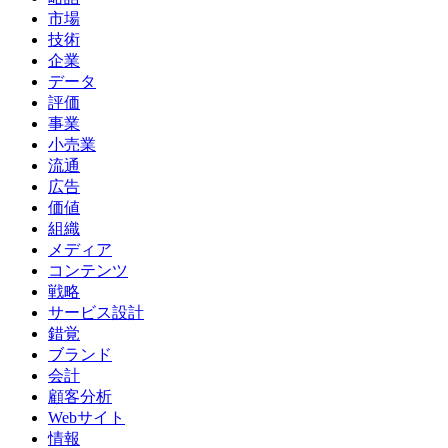
市場
技術
企業
データ
評価
事業
小売業
流通
広告
価値
組織
メディア
コンテンツ
戦略
サービス設計
錯覚
ブランド
会計
顧客分析
Webサイト
情報