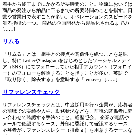
着手から終了までにかかる所要時間のこと。物流においては
商品の発注から納品に至るまでの所要時間のことを指す。日
数や営業日で表すことが多い。オペレーションのスピードを
測る指標の一つ。 商品の企画開発から製品化されるまでの
[……]
リムる
「リムる」とは、相手との接点や関係性を絶つことを意味
し、特にTwitterやInstagramをはじめとしたソーシャルメディ
ア（SNS）にてフォローしていた相手アカウント（フォロイ
ー）のフォローを解除することを指すことが多い。英語で
「取り除く、除去する」を意味する「remove」 [……]
リファレンスチェック
リファレンスチェックとは、中途採用を行う企業が、応募者
の前職での実績や人柄、勤務状況などを、前職の関係者に問
い合わせて確認する手法のこと。経歴照会。 企業が電話や
メールで確認するケース、外部に委託して確認するケース、
応募者がリファレンスレター（推薦文）を用意するケースな