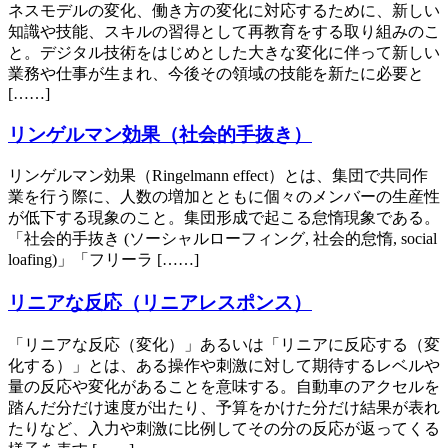
ネスモデルの変化、働き方の変化に対応するために、新しい
知識や技能、スキルの習得として再教育をする取り組みのこ
と。デジタル技術をはじめとした大きな変化に伴って新しい
業務や仕事が生まれ、今後その領域の技能を新たに必要と
[……]
リンゲルマン効果（社会的手抜き）
リンゲルマン効果（Ringelmann effect）とは、集団で共同作
業を行う際に、人数の増加とともに個々のメンバーの生産性
が低下する現象のこと。集団形成で起こる怠惰現象である。
「社会的手抜き (ソーシャルローフィング, 社会的怠惰, social
loafing)」「フリーラ [……]
リニアな反応（リニアレスポンス）
「リニアな反応（変化）」あるいは「リニアに反応する（変
化する）」とは、ある操作や刺激に対して期待するレベルや
量の反応や変化があることを意味する。自動車のアクセルを
踏んだ分だけ速度が出たり、予算をかけた分だけ結果が表れ
たりなど、入力や刺激に比例してその分の反応が返ってくる