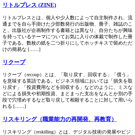
リトルプレス (ZINE)
リトルプレスとは、個人や少人数によって自主制作され、流
通までを自ら手掛けた少部数発行の出版物、冊子、雑誌のこ
と。出版社が企画制作する書籍とは異なり、自分たちが興味
を持っているテーマについてお気に入りの体裁で制作した冊
子である。数枚の紙を二つ折りにしてホッチキスで留めただ
けの簡易な [……]
リクープ
リクープ（recoup）とは、「取り戻す、回収する」「償う」
を意味する英語である。ビジネス領域においては「損失を取
り戻す」「投資費用などを回収する」などのように、ミスな
どによる損失や初期投資、まとまった支出をなんとか別の手
段で穴埋めするなど取り戻して相殺することに対して用いら
れる [……]
リスキリング（職業能力の再開発、再教育）
リスキリング（reskilling）とは、デジタル技術の発展やビジ