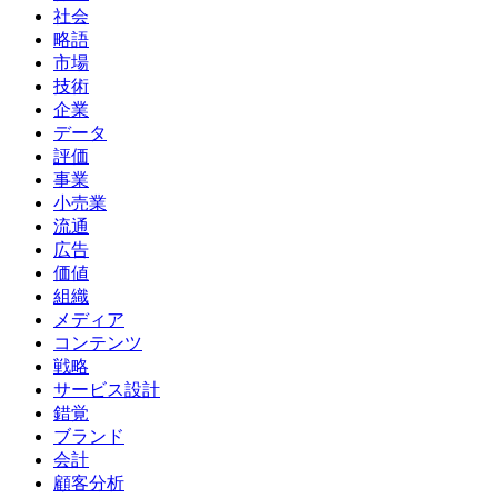
社会
略語
市場
技術
企業
データ
評価
事業
小売業
流通
広告
価値
組織
メディア
コンテンツ
戦略
サービス設計
錯覚
ブランド
会計
顧客分析