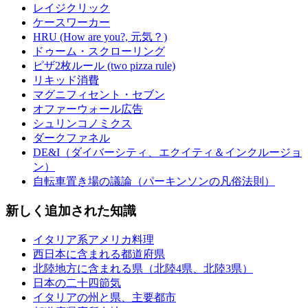
レイジクリック
ケースワーカー
HRU (How are you?, 元気？)
ドゥーム・スクローリング
ピザ2枚ルール (two pizza rule)
リキッド消費
マグニフィセント・セブン
オファーウォール広告
シュリンコノミクス
ダークファネル
DE&I（ダイバーシティ、エクイティ＆インクルージョ
ン）
自転車置き場の議論（パーキンソンの凡俗法則）
新しく追加された知識
イタリア系アメリカ料理
西日本に含まれる都道府県
北陸地方に含まれる県（北陸4県、北陸3県）
日本の二十四節気
イタリアの州と県、主要都市