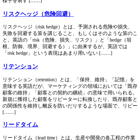
様子を表す [……]
リスクヘッジ（危険回避）
リスクヘッジ（risk hedge）とは、予測される危険や損失、
失敗を回避する策を講じること、もしくはそのような策のこ
と。英語の「risk（危険、損失、リスク）」と「hedge（垣
根、防御、境界、回避する）」に由来するが、英語では
「risk hedge」という表現はあまり用いない [……]
リテンション
リテンション（retention）とは、「保持、維持」「記憶」を
意味する英語だが、マーケティングの領域においては「既存
顧客の維持」「顧客との契約の継続」の意味で用いられる。
新規に獲得した顧客をリピーターに転換したり、既存顧客と
の関係性を維持し離反を防いだりするような場面で、リピー
[……]
リードタイム
リードタイム（lead time）とは、生産や開発の各工程の作業