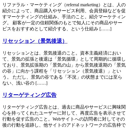
リファラル・マーケティング（referral marketing）とは、人の
紹介によって、商品購入やサービス利用、会員登録などを促
すマーケティングの仕組み、手法のこと。紹介マーケティン
グ。 顧客が一定の信頼関係のもとで知人にその商品やサー
ビスをおすすめとして紹介する、という仕組み [……]
リセッション（景気後退）
リセッションとは、景気後退のこと。資本主義経済におい
て、景気の拡張と後退は「景気循環」として周期的に循環し
ており、景気拡張期の「景気の山」から景気後退期の「景気
の谷」に向かう課程を「リセッション（景気後退）」とい
う。 ただし、景気の谷である「不況」の状態までには至ら
ない、浅い谷の [……]
リターゲティング広告
リターゲティング広告とは、過去に商品やサービスに興味関
心を持ってくれたユーザーに対して、再度広告を表示させて
行動を促す広告のこと。Webサイトへの訪問者に対してその
後の行動を追跡し、他サイトのアドネットワークの広告枠で