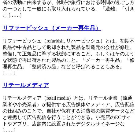
省の活動に由来するが、休暇や旅行における時間の過ごし方
の一つとして一般にも取り入れられている。「避難」「引き
こ [……]
リファービッシュ（メーカー再生品）
リファービッシュ（refurbish, リハービッシュ）とは、初期不
良品や中古品として返却された製品を製造元の会社が修理、
整備して正規品に準ずる状態にすること、もしくはそのよう
な状態で再出荷された製品のこと。「メーカー再生品」「修
理再生品」「整備済み品」などと呼ばれることもある。
[……]
リテールメディア
リテールメディア（retail media）とは、リテール企業（流通
業者や小売業者）が提供する広告媒体やメディア、広告配信
の仕組みのことで、自社が保有する消費者の購買データなど
と連携して広告配信を行うことができる。小売店のECサイ
トやアプリ、店舗内に設置されたデジタルサイネージな
[……]