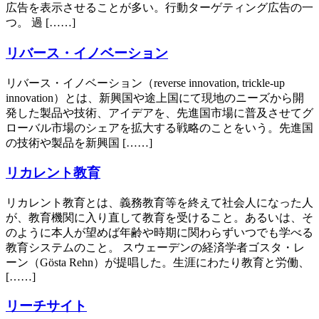
広告を表示させることが多い。行動ターゲティング広告の一
つ。 過 [……]
リバース・イノベーション
リバース・イノベーション（reverse innovation, trickle-up
innovation）とは、新興国や途上国にて現地のニーズから開
発した製品や技術、アイデアを、先進国市場に普及させてグ
ローバル市場のシェアを拡大する戦略のことをいう。先進国
の技術や製品を新興国 [……]
リカレント教育
リカレント教育とは、義務教育等を終えて社会人になった人
が、教育機関に入り直して教育を受けること。あるいは、そ
のように本人が望めば年齢や時期に関わらずいつでも学べる
教育システムのこと。 スウェーデンの経済学者ゴスタ・レ
ーン（Gösta Rehn）が提唱した。生涯にわたり教育と労働、
[……]
リーチサイト