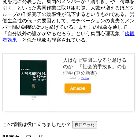
究を元に発表した。集団のメンバーが「綱引き」や「荷車を
引く」といった共同作業に取り組む際、人数が増えるほどグ
ループの作業完了の効率性が低下するというものである。労
働生産性の低下の要因として、モチベーションの喪失とメン
バー間の調整の2つを挙げている。またこの現象を通して
「自分以外の誰かがやるだろう」という集団心理現象「
傍観
者効果
」と似た現象も観察されている。
人はなぜ集団になると怠ける
のか – 「社会的手抜き」の心
理学 (中公新書)
created by
Rinker
Amazon
この情報は役に立ちましたか？
役に立った