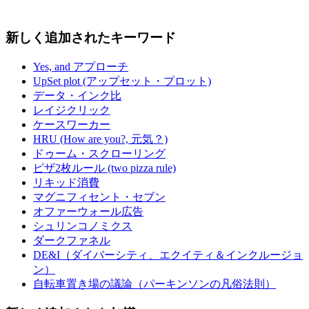
新しく追加されたキーワード
Yes, and アプローチ
UpSet plot (アップセット・プロット)
データ・インク比
レイジクリック
ケースワーカー
HRU (How are you?, 元気？)
ドゥーム・スクローリング
ピザ2枚ルール (two pizza rule)
リキッド消費
マグニフィセント・セブン
オファーウォール広告
シュリンコノミクス
ダークファネル
DE&I（ダイバーシティ、エクイティ＆インクルージョ
ン）
自転車置き場の議論（パーキンソンの凡俗法則）