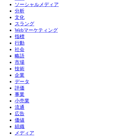
ソーシャルメディア
分析
文化
スラング
Webマーケティング
指標
行動
社会
略語
市場
技術
企業
データ
評価
事業
小売業
流通
広告
価値
組織
メディア