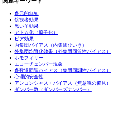
関連キーワード
多元的無知
傍観者効果
黒い羊効果
アトム化（原子化）
ピア効果
内集団バイアス（内集団ひいき）
外集団均質化効果（外集団同質性バイアス）
ホモフィリー
エコーチェンバー現象
多数派同調バイアス（集団同調性バイアス）
心理的安全性
アンコンシャス・バイアス（無意識の偏見）
ダンバー数（ダンバーズナンバー）