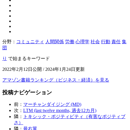
分野：
コミュニティ
人間関係
労働
心理学
社会
行動
責任
集
団
り
で始まるキーワード
2022年2月12日公開 / 2024年1月24日更新
アマゾン書籍ランキング（ビジネス・経済）を見る
投稿ナビゲーション
前：
マーチャンダイジング (MD)
次：
LTM (last twelve months, 過去12カ月)
隣：
トキシック・ポジティビティ（有害なポジティブ
さ）
隣：
最右翼