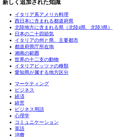
新しく追加された知識
イタリア系アメリカ料理
西日本に含まれる都道府県
北陸地方に含まれる県（北陸4県、北陸3県）
日本の二十四節気
イタリアの州と県、主要都市
都道府県庁所在地
湘南の範囲
世界の十二支の動物
イタリアピッツァの種類
愛知県が属する地方区分
マーケティング
ビジネス
経済
経営
ビジネス用語
心理学
コミュニケーション
英語
消費