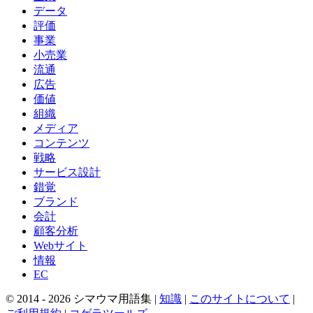
データ
評価
事業
小売業
流通
広告
価値
組織
メディア
コンテンツ
戦略
サービス設計
錯覚
ブランド
会計
顧客分析
Webサイト
情報
EC
© 2014 -
2026
シマウマ用語集 |
知識
|
このサイトについて
|