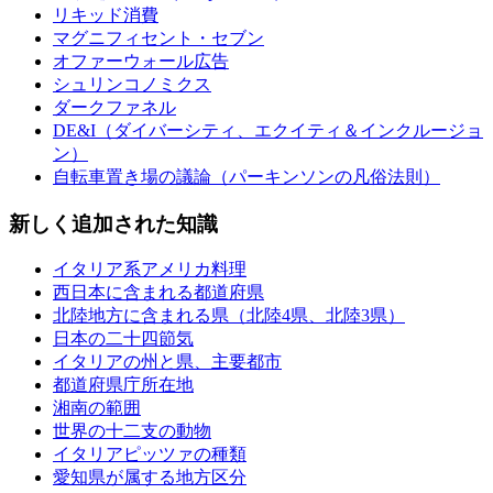
リキッド消費
マグニフィセント・セブン
オファーウォール広告
シュリンコノミクス
ダークファネル
DE&I（ダイバーシティ、エクイティ＆インクルージョ
ン）
自転車置き場の議論（パーキンソンの凡俗法則）
新しく追加された知識
イタリア系アメリカ料理
西日本に含まれる都道府県
北陸地方に含まれる県（北陸4県、北陸3県）
日本の二十四節気
イタリアの州と県、主要都市
都道府県庁所在地
湘南の範囲
世界の十二支の動物
イタリアピッツァの種類
愛知県が属する地方区分