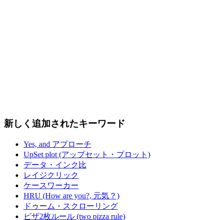
新しく追加されたキーワード
Yes, and アプローチ
UpSet plot (アップセット・プロット)
データ・インク比
レイジクリック
ケースワーカー
HRU (How are you?, 元気？)
ドゥーム・スクローリング
ピザ2枚ルール (two pizza rule)