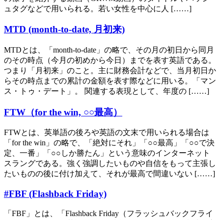
ュタグなどで用いられる。若い女性を中心に人 [……]
MTD (month-to-date, 月初来)
MTDとは、「month-to-date」の略で、その月の初日から同月
のその時点（今月の初めから今日）までを表す英語である。
つまり「月初来」のこと。主に財務会計などで、当月初日か
らその時点までの累計の金額を表す際などに用いる。「マン
ス・トゥ・デート」。 関連する表現として、年度の [……]
FTW（for the win, ○○最高）
FTWとは、英単語の後ろや英語の文末で用いられる場合は
「for the win」の略で、「絶対にそれ」「○○最高」「○○で決
定、一番」「○○しか勝たん」という意味のインターネット
スラングである。強く強調したいものや自信をもって主張し
たいものの後に付け加えて、それが最高で間違いない [……]
#FBF (Flashback Friday)
「FBF」とは、「Flashback Friday（フラッシュバックフライ