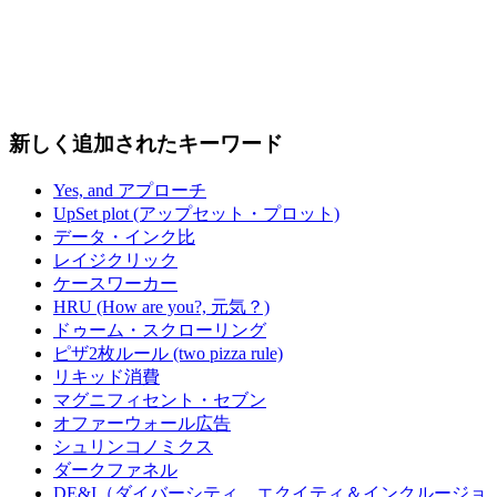
新しく追加されたキーワード
Yes, and アプローチ
UpSet plot (アップセット・プロット)
データ・インク比
レイジクリック
ケースワーカー
HRU (How are you?, 元気？)
ドゥーム・スクローリング
ピザ2枚ルール (two pizza rule)
リキッド消費
マグニフィセント・セブン
オファーウォール広告
シュリンコノミクス
ダークファネル
DE&I（ダイバーシティ、エクイティ＆インクルージョ