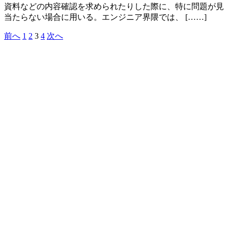
資料などの内容確認を求められたりした際に、特に問題が見
当たらない場合に用いる。エンジニア界隈では、 [……]
前へ
1
2
3
4
次へ
投
稿
の
ペ
ー
ジ
送
り