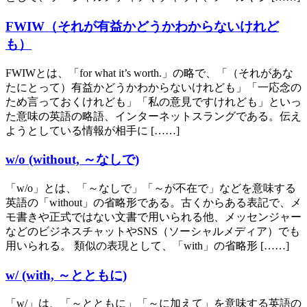
FWIW（それが有益かどうかわからないけれど
も）
FWIWとは、「for what it’s worth.」の略で、「（それがあな
たにとって）有益かどうかわからないけれども」「一応念の
ため言っておくけれども」「私の意見ですけれども」といっ
た意味の英語の略語、インターネットスラングである。伝え
ようとしている情報が相手に [……]
w/o (without, ～なしで)
「w/o」とは、「～なしで」「～が不在で」などを意味する
英語の「without」の省略形である。古くからある表記で、メ
モ書きや正式ではない文書で用いられる他、メッセンジャー
などのビジネスチャットやSNS（ソーシャルメディア）でも
用いられる。 類似の表現として、「with」の省略形 [……]
w/ (with, ～とともに)
「w/」は、「～とともに」「～に加えて」を意味する英語の