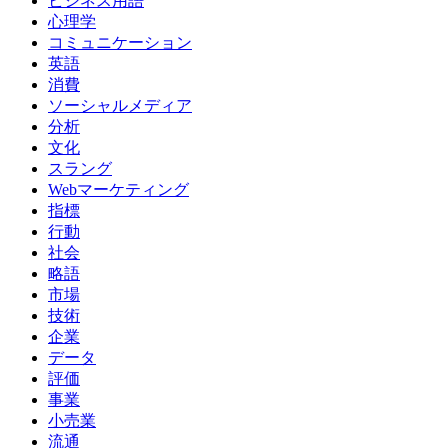
ビジネス用語
心理学
コミュニケーション
英語
消費
ソーシャルメディア
分析
文化
スラング
Webマーケティング
指標
行動
社会
略語
市場
技術
企業
データ
評価
事業
小売業
流通