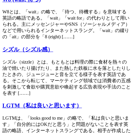
W8とは、「wait」の略で、「待つ、待機する」を意味する
英語の略語である。「wait」「wait for」の代わりとして用い
られる。主にメッセンジャーやSNS（ソーシャルメディア）
などで用いられるインターネットスラング。「wait」の綴り
の「ait」の部分を「8 (eight) [……]
シズル（シズル感）
シズル（sizzle）とは、もともとは料理の際に食材を熱々の
油で焼いたり揚げたり、また熱した鉄板に水を落としたりし
たときの、ジュージューと音を立てる様子を表す英語であ
る。そこから転じて、マーケティング領域では消費者の五感
を刺激して食欲や購買意欲や喚起する広告表現や手法のこと
を表す [……]
LGTM（私は良いと思います）
LGTMは、「looks good to me」の略で、「私は良いと思いま
す」「自分的にはOKだと思う」と問題がないことを表す英
語の略語、インターネットスラングである。相手が作成した