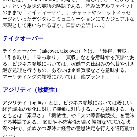
い」という意味の英語の略語である。読みはアルファベット
のままで「アイディーケイ」。 チャットやショットメッセ
ージといったデジタルコミュニケーションにてカジュアルな
表現として用いられるほか、口語の会話 [……]
テイクオーバー
テイクオーバー（takeover, take over）とは、「獲得、奪取」
「引き取り」「乗っ取り」「買収」などを意味する英語であ
る。ビジネス領域においては、稼働中の仕組みの代替や引き
継ぎ処理を行うもの、あるいは企業買収などを意味する。
マーケティングの領域においては、他ブランド [……]
アジリティ（敏捷性）
アジリティ（agility）とは、ビジネス領域においては著しい
経営環境の変化に対して機敏に対応することを意味する。も
ともとは「素早さ」「機敏性」や「犬の障害物競技」を意味
する英語である。 変動や不確実性が高く複雑なVUCAな状
況の中で、柔軟かつ即時に経営の意思決定を行える適応能力
[……]