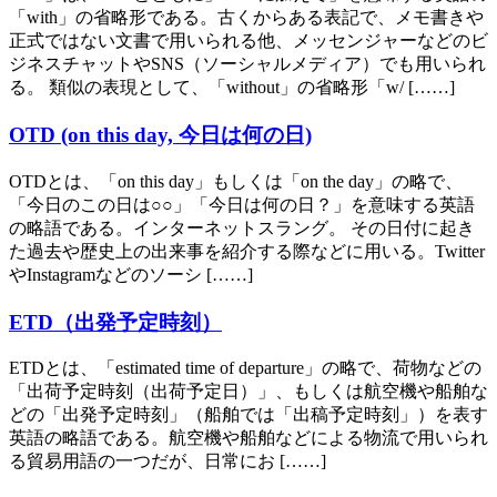
「with」の省略形である。古くからある表記で、メモ書きや
正式ではない文書で用いられる他、メッセンジャーなどのビ
ジネスチャットやSNS（ソーシャルメディア）でも用いられ
る。 類似の表現として、「without」の省略形「w/ [……]
OTD (on this day, 今日は何の日)
OTDとは、「on this day」もしくは「on the day」の略で、
「今日のこの日は○○」「今日は何の日？」を意味する英語
の略語である。インターネットスラング。 その日付に起き
た過去や歴史上の出来事を紹介する際などに用いる。Twitter
やInstagramなどのソーシ [……]
ETD（出発予定時刻）
ETDとは、「estimated time of departure」の略で、荷物などの
「出荷予定時刻（出荷予定日）」、もしくは航空機や船舶な
どの「出発予定時刻」（船舶では「出稿予定時刻」）を表す
英語の略語である。航空機や船舶などによる物流で用いられ
る貿易用語の一つだが、日常にお [……]