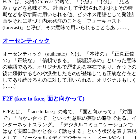
FCSTは、英語のforecastの略で、「予想」「予測」「見込
み」などを意味する。 計画として予想されるおおよその時
期などを示す際に用いられる他、ビジネス用語として発注計
画やそれに基づく内示発注のことを「フォーキャスト
(forecast)」と呼び、その意味で用いられることもあ [……]
オーセンティック
オーセンティック（authentic）とは、「本物の」「正真正銘
の」「正統な」「信頼できる」「認証済みの」といった意味
の英語である。オリジナルで歴史ある存在であり、かつその
後に類似するものや派生したものが登場しても正統な存在と
してあり続けるものに対して用いられる。オリジナルもしく
[……]
F2F (face to face, 面と向かって)
F2Fとは、「face to face」の略で、「面と向かって」「対面
で」「向かい合って」といった意味の英語の略語である。イ
ンターネットスラング。 「デジタルコミュニケーションで
はなく実際に誰かと会って話をする」という状況を表す表現
として、ソーシャルメディアやチャット、メールやシ [……]