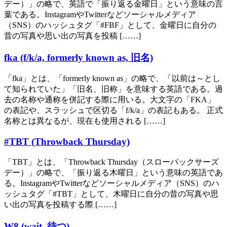
デー）」の略で、英語で「振り返る金曜日」という意味の言
葉である。InstagramやTwitterなどソーシャルメディア
（SNS）のハッシュタグ「#FBF」として、金曜日に自分の
昔の写真や思い出の写真を投稿 [……]
fka (f/k/a, formerly known as, 旧名)
「fka」とは、「formerly known as」の略で、「以前は～とし
て知られていた」「旧名、旧称」を意味する英語である。過
去の名称や通称を併記する際に用いる。大文字の「FKA」
の表記や、スラッシュで区切る「f/k/a」の表記もある。 正式
名称とは異なるが、現在も使用される [……]
#TBT (Throwback Thursday)
「TBT」とは、「Throwback Thursday（スローバックサーズ
デー）」の略で、「振り返る木曜日」という意味の英語であ
る。InstagramやTwitterなどソーシャルメディア（SNS）のハ
ッシュタグ「#TBT」として、木曜日に自分の昔の写真や思
い出の写真を投稿する際 [……]
W8 (wait, 待つ)