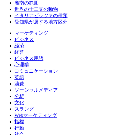
湘南の範囲
世界の十二支の動物
イタリアピッツァの種類
愛知県が属する地方区分
マーケティング
ビジネス
経済
経営
ビジネス用語
心理学
コミュニケーション
英語
消費
ソーシャルメディア
分析
文化
スラング
Webマーケティング
指標
行動
社会