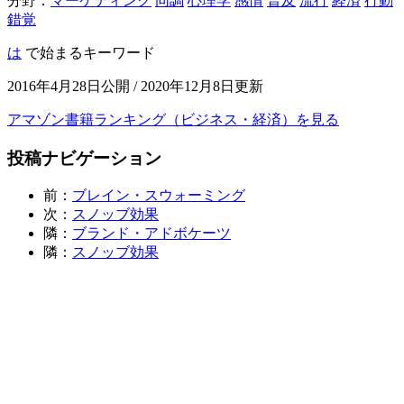
分野：
マーケティング
同調
心理学
感情
普及
流行
経済
行動
錯覚
は
で始まるキーワード
2016年4月28日公開 / 2020年12月8日更新
アマゾン書籍ランキング（ビジネス・経済）を見る
投稿ナビゲーション
前：
ブレイン・スウォーミング
次：
スノッブ効果
隣：
ブランド・アドボケーツ
隣：
スノッブ効果