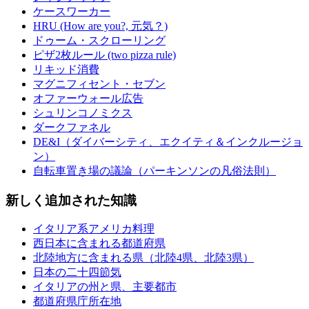
ケースワーカー
HRU (How are you?, 元気？)
ドゥーム・スクローリング
ピザ2枚ルール (two pizza rule)
リキッド消費
マグニフィセント・セブン
オファーウォール広告
シュリンコノミクス
ダークファネル
DE&I（ダイバーシティ、エクイティ＆インクルージョ
ン）
自転車置き場の議論（パーキンソンの凡俗法則）
新しく追加された知識
イタリア系アメリカ料理
西日本に含まれる都道府県
北陸地方に含まれる県（北陸4県、北陸3県）
日本の二十四節気
イタリアの州と県、主要都市
都道府県庁所在地