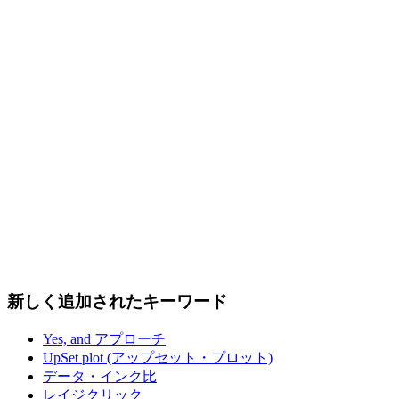
新しく追加されたキーワード
Yes, and アプローチ
UpSet plot (アップセット・プロット)
データ・インク比
レイジクリック