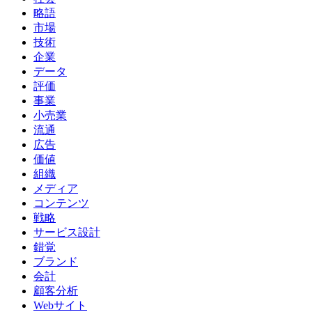
略語
市場
技術
企業
データ
評価
事業
小売業
流通
広告
価値
組織
メディア
コンテンツ
戦略
サービス設計
錯覚
ブランド
会計
顧客分析
Webサイト