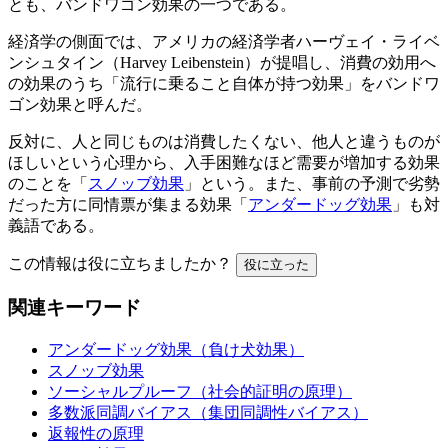
とも、バンドワゴン効果の一つである。
経済学の側面では、アメリカの経済学者ハーヴェイ・ライベ
ンシュタイン（Harvey Leibenstein）が提唱し、消費の効用へ
の効果のうち「流行に乗ること自体が持つ効果」をバンドワ
ゴン効果と呼んだ。
反対に、人と同じものは消費したくない、他人と違うものが
ほしいという心理から、入手困難なほど需要が増加する効果
のことを「
スノッブ効果
」という。また、事前の予測で劣勢
だった方に同情票が集まる効果「
アンダードッグ効果
」も対
義語である。
この情報は役に立ちましたか？
役に立った
関連キーワード
アンダードッグ効果（負け犬効果）
スノッブ効果
ソーシャルプルーフ（社会的証明の原理）
多数派同調バイアス（集団同調性バイアス）
返報性の原理