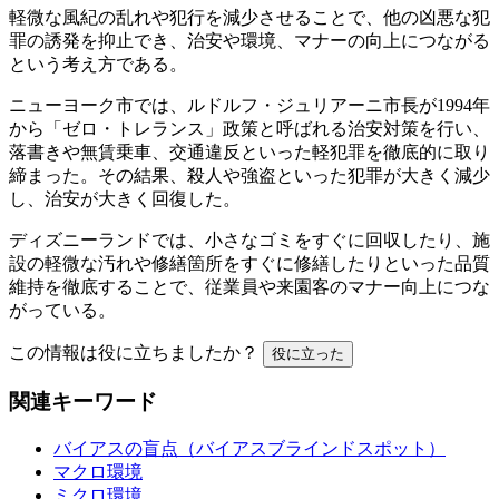
軽微な風紀の乱れや犯行を減少させることで、他の凶悪な犯
罪の誘発を抑止でき、治安や環境、マナーの向上につながる
という考え方である。
ニューヨーク市では、ルドルフ・ジュリアーニ市長が1994年
から「ゼロ・トレランス」政策と呼ばれる治安対策を行い、
落書きや無賃乗車、交通違反といった軽犯罪を徹底的に取り
締まった。その結果、殺人や強盗といった犯罪が大きく減少
し、治安が大きく回復した。
ディズニーランドでは、小さなゴミをすぐに回収したり、施
設の軽微な汚れや修繕箇所をすぐに修繕したりといった品質
維持を徹底することで、従業員や来園客のマナー向上につな
がっている。
この情報は役に立ちましたか？
役に立った
関連キーワード
バイアスの盲点（バイアスブラインドスポット）
マクロ環境
ミクロ環境