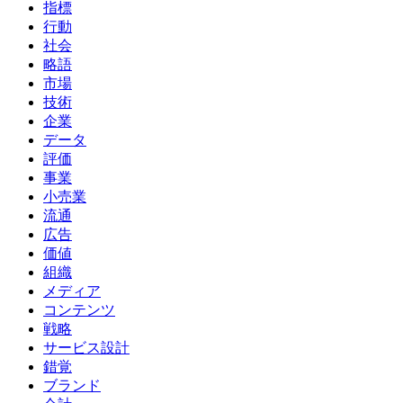
指標
行動
社会
略語
市場
技術
企業
データ
評価
事業
小売業
流通
広告
価値
組織
メディア
コンテンツ
戦略
サービス設計
錯覚
ブランド