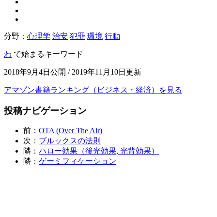
分野：
心理学
治安
犯罪
環境
行動
わ
で始まるキーワード
2018年9月4日公開 / 2019年11月10日更新
アマゾン書籍ランキング（ビジネス・経済）を見る
投稿ナビゲーション
前：
OTA (Over The Air)
次：
ブルックスの法則
隣：
ハロー効果（後光効果, 光背効果）
隣：
ゲーミフィケーション