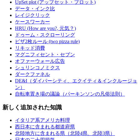
UpSet plot (アップセット・プロット)
データ・インク比
レイジクリック
ケースワーカー
HRU (How are you?, 元気？)
ドゥーム・スクローリング
ピザ2枚ルール (two pizza rule)
リキッド消費
マグニフィセント・セブン
オファーウォール広告
シュリンコノミクス
ダークファネル
DE&I（ダイバーシティ、エクイティ＆インクルージョ
ン）
自転車置き場の議論（パーキンソンの凡俗法則）
新しく追加された知識
イタリア系アメリカ料理
西日本に含まれる都道府県
北陸地方に含まれる県（北陸4県、北陸3県）
日本の二十四節気