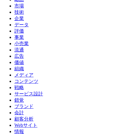
市場
技術
企業
データ
評価
事業
小売業
流通
広告
価値
組織
メディア
コンテンツ
戦略
サービス設計
錯覚
ブランド
会計
顧客分析
Webサイト
情報