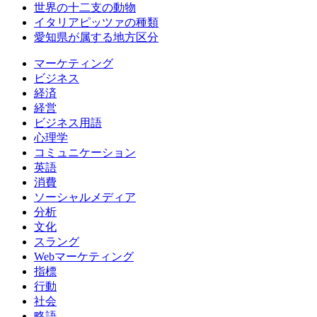
世界の十二支の動物
イタリアピッツァの種類
愛知県が属する地方区分
マーケティング
ビジネス
経済
経営
ビジネス用語
心理学
コミュニケーション
英語
消費
ソーシャルメディア
分析
文化
スラング
Webマーケティング
指標
行動
社会
略語