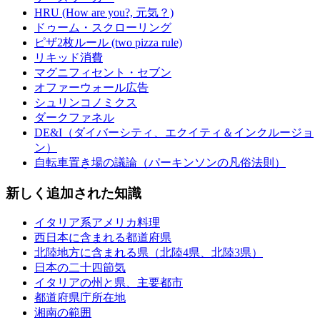
HRU (How are you?, 元気？)
ドゥーム・スクローリング
ピザ2枚ルール (two pizza rule)
リキッド消費
マグニフィセント・セブン
オファーウォール広告
シュリンコノミクス
ダークファネル
DE&I（ダイバーシティ、エクイティ＆インクルージョ
ン）
自転車置き場の議論（パーキンソンの凡俗法則）
新しく追加された知識
イタリア系アメリカ料理
西日本に含まれる都道府県
北陸地方に含まれる県（北陸4県、北陸3県）
日本の二十四節気
イタリアの州と県、主要都市
都道府県庁所在地
湘南の範囲