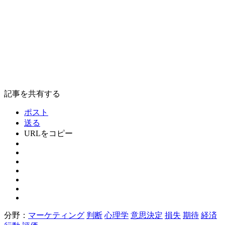
記事を共有する
ポスト
送る
URLをコピー
分野：
マーケティング
判断
心理学
意思決定
損失
期待
経済