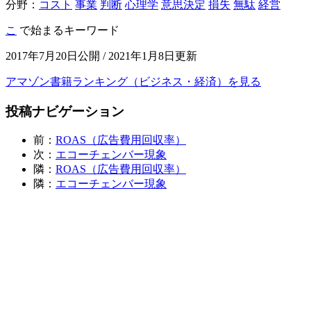
分野：
コスト
事業
判断
心理学
意思決定
損失
無駄
経営
こ
で始まるキーワード
2017年7月20日公開 / 2021年1月8日更新
アマゾン書籍ランキング（ビジネス・経済）を見る
投稿ナビゲーション
前：
ROAS（広告費用回収率）
次：
エコーチェンバー現象
隣：
ROAS（広告費用回収率）
隣：
エコーチェンバー現象