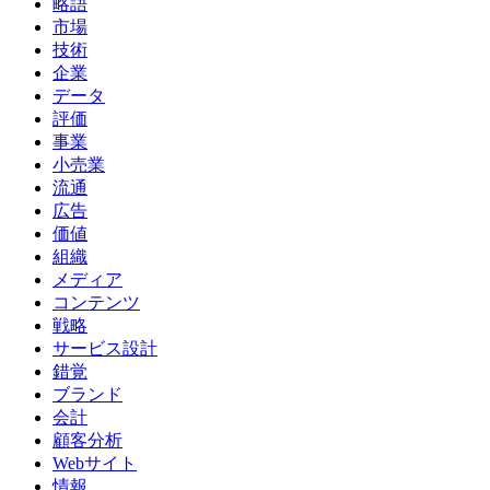
略語
市場
技術
企業
データ
評価
事業
小売業
流通
広告
価値
組織
メディア
コンテンツ
戦略
サービス設計
錯覚
ブランド
会計
顧客分析
Webサイト
情報