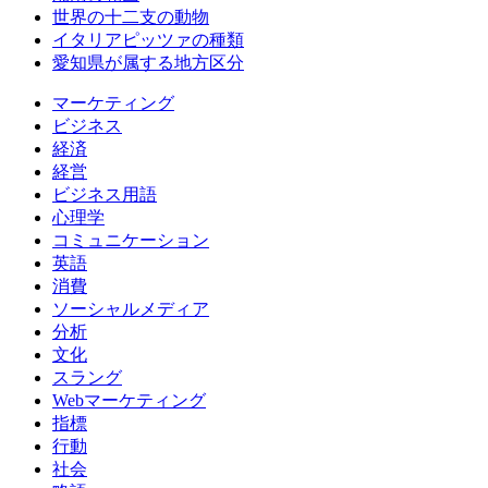
世界の十二支の動物
イタリアピッツァの種類
愛知県が属する地方区分
マーケティング
ビジネス
経済
経営
ビジネス用語
心理学
コミュニケーション
英語
消費
ソーシャルメディア
分析
文化
スラング
Webマーケティング
指標
行動
社会