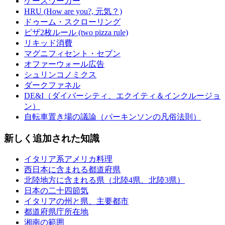
ケースワーカー
HRU (How are you?, 元気？)
ドゥーム・スクローリング
ピザ2枚ルール (two pizza rule)
リキッド消費
マグニフィセント・セブン
オファーウォール広告
シュリンコノミクス
ダークファネル
DE&I（ダイバーシティ、エクイティ＆インクルージョ
ン）
自転車置き場の議論（パーキンソンの凡俗法則）
新しく追加された知識
イタリア系アメリカ料理
西日本に含まれる都道府県
北陸地方に含まれる県（北陸4県、北陸3県）
日本の二十四節気
イタリアの州と県、主要都市
都道府県庁所在地
湘南の範囲