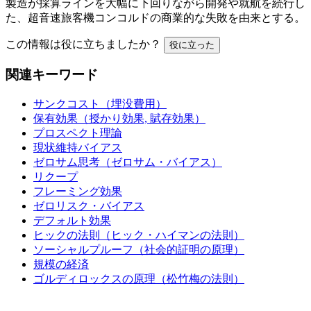
製造が採算ラインを大幅に下回りながら開発や就航を続行し
た、超音速旅客機コンコルドの商業的な失敗を由来とする。
この情報は役に立ちましたか？
役に立った
関連キーワード
サンクコスト（埋没費用）
保有効果（授かり効果, 賦存効果）
プロスペクト理論
現状維持バイアス
ゼロサム思考（ゼロサム・バイアス）
リクープ
フレーミング効果
ゼロリスク・バイアス
デフォルト効果
ヒックの法則（ヒック・ハイマンの法則）
ソーシャルプルーフ（社会的証明の原理）
規模の経済
ゴルディロックスの原理（松竹梅の法則）