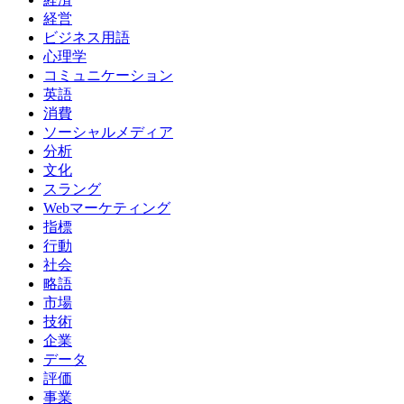
経営
ビジネス用語
心理学
コミュニケーション
英語
消費
ソーシャルメディア
分析
文化
スラング
Webマーケティング
指標
行動
社会
略語
市場
技術
企業
データ
評価
事業