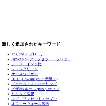
新しく追加されたキーワード
Yes, and アプローチ
UpSet plot (アップセット・プロット)
データ・インク比
レイジクリック
ケースワーカー
HRU (How are you?, 元気？)
ドゥーム・スクローリング
ピザ2枚ルール (two pizza rule)
リキッド消費
マグニフィセント・セブン
オファーウォール広告