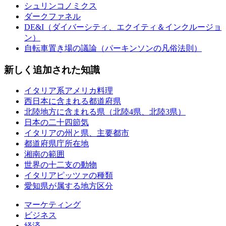
シュリンコノミクス
ダークファネル
DE&I（ダイバーシティ、エクイティ＆インクルージョ
ン）
自転車置き場の議論（パーキンソンの凡俗法則）
新しく追加された知識
イタリア系アメリカ料理
西日本に含まれる都道府県
北陸地方に含まれる県（北陸4県、北陸3県）
日本の二十四節気
イタリアの州と県、主要都市
都道府県庁所在地
湘南の範囲
世界の十二支の動物
イタリアピッツァの種類
愛知県が属する地方区分
マーケティング
ビジネス
経済