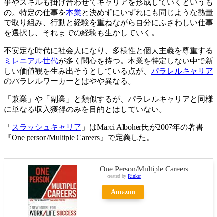
事やスキルも掛け合わせてキャリアを形成していくというも
の。特定の仕事を
本業
と決めずにいずれにも同じような熱量
で取り組み、行動と経験を重ねながら自分にふさわしい仕事
を選択し、それまでの経験も生かしていく。
不安定な時代に社会人になり、多様性と個人主義を尊重する
ミレニアル世代
が多く関心を持つ。本業を特定しない中で新
しい価値観を生み出そうとしている点が、
パラレルキャリア
のパラレルワーカーとはやや異なる。
「兼業」や「副業」と類似するが、パラレルキャリアと同様
に単なる収入獲得のみを目的とはしていない。
「
スラッシュキャリア
」はMarci Alboher氏が2007年の著書
『One person/Multiple Careers』で定義した。
One Person/Multiple Careers
created by
Rinker
Amazon