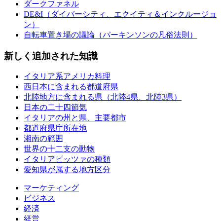
ダークファネル
DE&I（ダイバーシティ、エクイティ＆インクルージョ
ン）
自転車置き場の議論（パーキンソンの凡俗法則）
新しく追加された知識
イタリア系アメリカ料理
西日本に含まれる都道府県
北陸地方に含まれる県（北陸4県、北陸3県）
日本の二十四節気
イタリアの州と県、主要都市
都道府県庁所在地
湘南の範囲
世界の十二支の動物
イタリアピッツァの種類
愛知県が属する地方区分
マーケティング
ビジネス
経済
経営