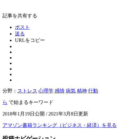
記事を共有する
ポスト
送る
URLをコピー
分野：
ストレス
心理学
感情
病気
精神
行動
ら
で始まるキーワード
2018年1月19日公開 / 2021年3月8日更新
アマゾン書籍ランキング（ビジネス・経済）を見る
投稿ナビゲーション