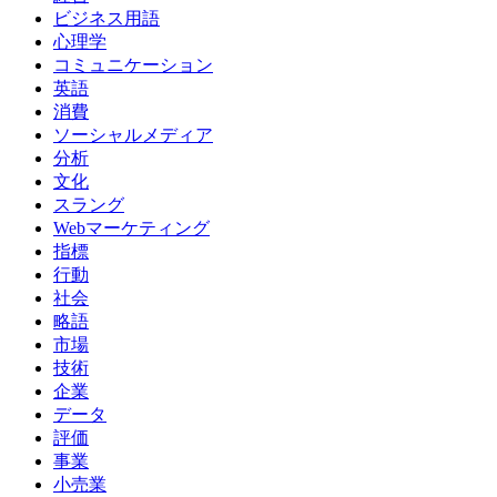
ビジネス用語
心理学
コミュニケーション
英語
消費
ソーシャルメディア
分析
文化
スラング
Webマーケティング
指標
行動
社会
略語
市場
技術
企業
データ
評価
事業
小売業