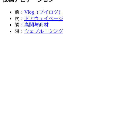
前：
Vlog（ブイログ）
次：
ドアウェイページ
隣：
高関与商材
隣：
ウェブルーミング