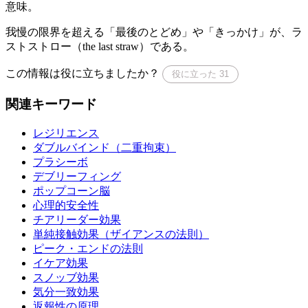
意味。
我慢の限界を超える「最後のとどめ」や「きっかけ」が、ラ
ストストロー（the last straw）である。
この情報は役に立ちましたか？
役に立った
31
関連キーワード
レジリエンス
ダブルバインド（二重拘束）
プラシーボ
デブリーフィング
ポップコーン脳
心理的安全性
チアリーダー効果
単純接触効果（ザイアンスの法則）
ピーク・エンドの法則
イケア効果
スノッブ効果
気分一致効果
返報性の原理