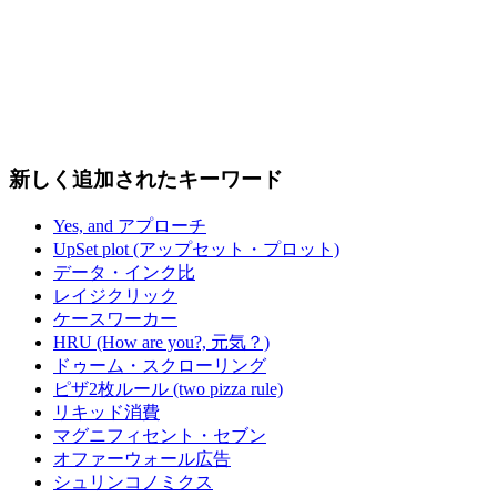
新しく追加されたキーワード
Yes, and アプローチ
UpSet plot (アップセット・プロット)
データ・インク比
レイジクリック
ケースワーカー
HRU (How are you?, 元気？)
ドゥーム・スクローリング
ピザ2枚ルール (two pizza rule)
リキッド消費
マグニフィセント・セブン
オファーウォール広告
シュリンコノミクス