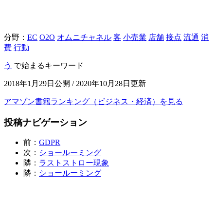
分野：
EC
O2O
オムニチャネル
客
小売業
店舗
接点
流通
消
費
行動
う
で始まるキーワード
2018年1月29日公開 / 2020年10月28日更新
アマゾン書籍ランキング（ビジネス・経済）を見る
投稿ナビゲーション
前：
GDPR
次：
ショールーミング
隣：
ラストストロー現象
隣：
ショールーミング