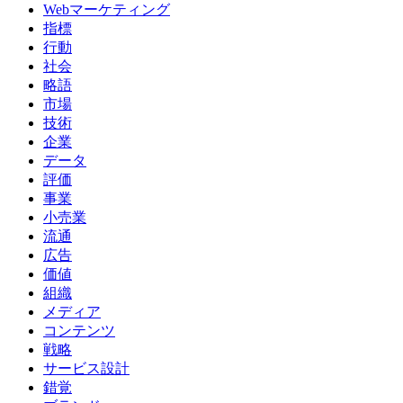
Webマーケティング
指標
行動
社会
略語
市場
技術
企業
データ
評価
事業
小売業
流通
広告
価値
組織
メディア
コンテンツ
戦略
サービス設計
錯覚