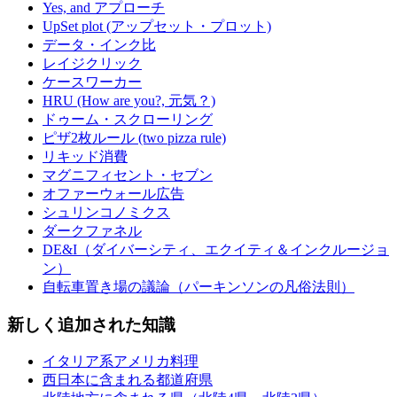
Yes, and アプローチ
UpSet plot (アップセット・プロット)
データ・インク比
レイジクリック
ケースワーカー
HRU (How are you?, 元気？)
ドゥーム・スクローリング
ピザ2枚ルール (two pizza rule)
リキッド消費
マグニフィセント・セブン
オファーウォール広告
シュリンコノミクス
ダークファネル
DE&I（ダイバーシティ、エクイティ＆インクルージョ
ン）
自転車置き場の議論（パーキンソンの凡俗法則）
新しく追加された知識
イタリア系アメリカ料理
西日本に含まれる都道府県