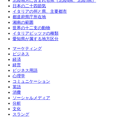
北陸地方に含まれる県（北陸4県、北陸3県）
日本の二十四節気
イタリアの州と県、主要都市
都道府県庁所在地
湘南の範囲
世界の十二支の動物
イタリアピッツァの種類
愛知県が属する地方区分
マーケティング
ビジネス
経済
経営
ビジネス用語
心理学
コミュニケーション
英語
消費
ソーシャルメディア
分析
文化
スラング