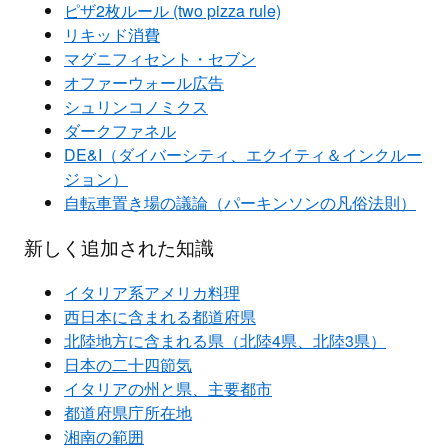
ピザ2枚ルール (two pizza rule)
リキッド消費
マグニフィセント・セブン
オファーウォール広告
シュリンコノミクス
ダークファネル
DE&I（ダイバーシティ、エクイティ＆インクルー
ジョン）
自転車置き場の議論（パーキンソンの凡俗法則）
新しく追加された知識
イタリア系アメリカ料理
西日本に含まれる都道府県
北陸地方に含まれる県（北陸4県、北陸3県）
日本の二十四節気
イタリアの州と県、主要都市
都道府県庁所在地
湘南の範囲