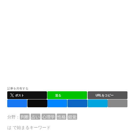
記事を共有する
ポスト
送る
URLをコピー
分野：
判断
占い
心理学
性格
錯覚
は
で始まるキーワード