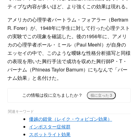
ティブな内容が多いほど、より強くこの効果は現れる。
アメリカの心理学者バートラム・フォアラー（Bertram
R. Forer）が、1948年に学生に対して行った心理テスト
の実験でこの現象を確認した。後の1956年に、アメリ
カの心理学者ポール・ミール（Paul Meehl）が自身の
エッセイの中で、このような曖昧な性格分析描写と同様
の表現を用いた興行手法で成功を収めた興行師P・T・
バーナム（Phineas Taylor Barnum）にちなんで「バー
ナム効果」と名付けた。
この情報は役に立ちましたか？
役に立った
3
関連キーワード
優越の錯覚（レイク・ウォビゴン効果）
インポスター症候群
スポットライト効果