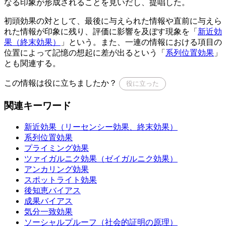
なる印象が形成されることを見いだし、提唱した。
初頭効果の対として、最後に与えられた情報や直前に与えら
れた情報が印象に残り、評価に影響を及ぼす現象を「
新近効
果（終末効果）
」という。また、一連の情報における項目の
位置によって記憶の想起に差が出るという「
系列位置効果
」
とも関連する。
この情報は役に立ちましたか？
役に立った
関連キーワード
新近効果（リーセンシー効果、終末効果）
系列位置効果
プライミング効果
ツァイガルニク効果（ゼイガルニク効果）
アンカリング効果
スポットライト効果
後知恵バイアス
成果バイアス
気分一致効果
ソーシャルプルーフ（社会的証明の原理）