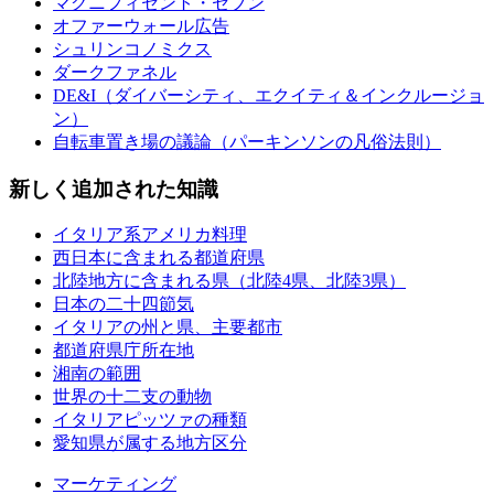
マグニフィセント・セブン
オファーウォール広告
シュリンコノミクス
ダークファネル
DE&I（ダイバーシティ、エクイティ＆インクルージョ
ン）
自転車置き場の議論（パーキンソンの凡俗法則）
新しく追加された知識
イタリア系アメリカ料理
西日本に含まれる都道府県
北陸地方に含まれる県（北陸4県、北陸3県）
日本の二十四節気
イタリアの州と県、主要都市
都道府県庁所在地
湘南の範囲
世界の十二支の動物
イタリアピッツァの種類
愛知県が属する地方区分
マーケティング