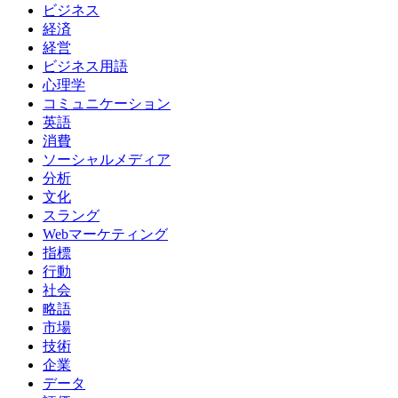
ビジネス
経済
経営
ビジネス用語
心理学
コミュニケーション
英語
消費
ソーシャルメディア
分析
文化
スラング
Webマーケティング
指標
行動
社会
略語
市場
技術
企業
データ