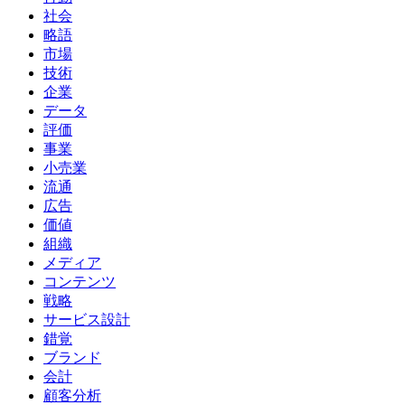
社会
略語
市場
技術
企業
データ
評価
事業
小売業
流通
広告
価値
組織
メディア
コンテンツ
戦略
サービス設計
錯覚
ブランド
会計
顧客分析