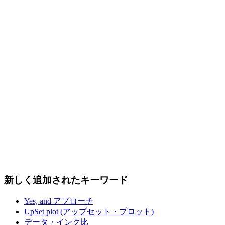
新しく追加されたキーワード
Yes, and アプローチ
UpSet plot (アップセット・プロット)
データ・インク比