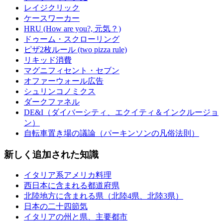
レイジクリック
ケースワーカー
HRU (How are you?, 元気？)
ドゥーム・スクローリング
ピザ2枚ルール (two pizza rule)
リキッド消費
マグニフィセント・セブン
オファーウォール広告
シュリンコノミクス
ダークファネル
DE&I（ダイバーシティ、エクイティ＆インクルージョ
ン）
自転車置き場の議論（パーキンソンの凡俗法則）
新しく追加された知識
イタリア系アメリカ料理
西日本に含まれる都道府県
北陸地方に含まれる県（北陸4県、北陸3県）
日本の二十四節気
イタリアの州と県、主要都市