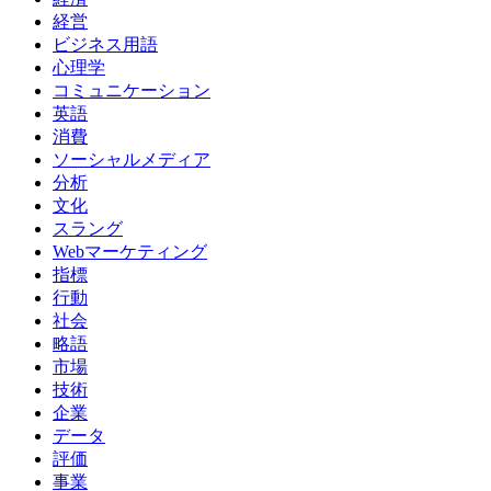
経営
ビジネス用語
心理学
コミュニケーション
英語
消費
ソーシャルメディア
分析
文化
スラング
Webマーケティング
指標
行動
社会
略語
市場
技術
企業
データ
評価
事業