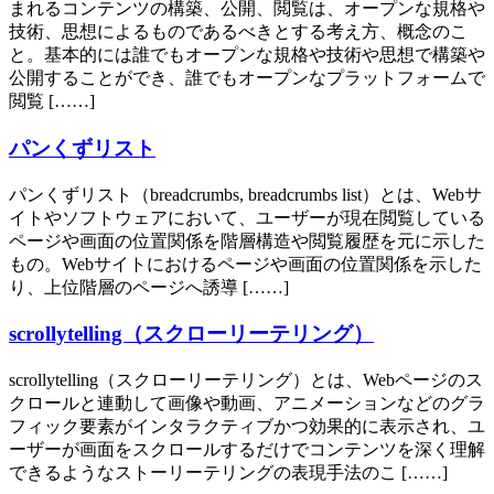
まれるコンテンツの構築、公開、閲覧は、オープンな規格や
技術、思想によるものであるべきとする考え方、概念のこ
と。基本的には誰でもオープンな規格や技術や思想で構築や
公開することができ、誰でもオープンなプラットフォームで
閲覧 [……]
パンくずリスト
パンくずリスト（breadcrumbs, breadcrumbs list）とは、Webサ
イトやソフトウェアにおいて、ユーザーが現在閲覧している
ページや画面の位置関係を階層構造や閲覧履歴を元に示した
もの。Webサイトにおけるページや画面の位置関係を示した
り、上位階層のページへ誘導 [……]
scrollytelling（スクローリーテリング）
scrollytelling（スクローリーテリング）とは、Webページのス
クロールと連動して画像や動画、アニメーションなどのグラ
フィック要素がインタラクティブかつ効果的に表示され、ユ
ーザーが画面をスクロールするだけでコンテンツを深く理解
できるようなストーリーテリングの表現手法のこ [……]