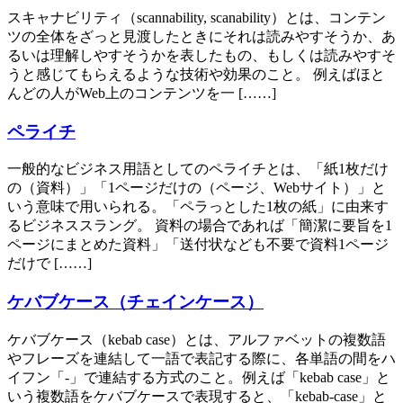
スキャナビリティ（scannability, scanability）とは、コンテン
ツの全体をざっと見渡したときにそれは読みやすそうか、あ
るいは理解しやすそうかを表したもの、もしくは読みやすそ
うと感じてもらえるような技術や効果のこと。 例えばほと
んどの人がWeb上のコンテンツを一 [……]
ペライチ
一般的なビジネス用語としてのペライチとは、「紙1枚だけ
の（資料）」「1ページだけの（ページ、Webサイト）」と
いう意味で用いられる。「ペラっとした1枚の紙」に由来す
るビジネススラング。 資料の場合であれば「簡潔に要旨を1
ページにまとめた資料」「送付状なども不要で資料1ページ
だけで [……]
ケバブケース（チェインケース）
ケバブケース（kebab case）とは、アルファベットの複数語
やフレーズを連結して一語で表記する際に、各単語の間をハ
イフン「-」で連結する方式のこと。例えば「kebab case」と
いう複数語をケバブケースで表現すると、「kebab-case」と