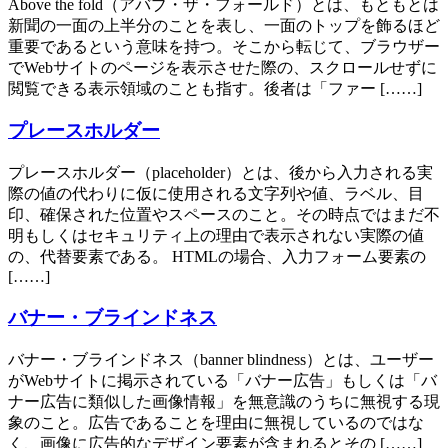
Above the fold（アバブ・ザ・フォールド）とは、もともとは
新聞の一面の上半分のことを表し、一面のトップを飾るほど
重要であるという意味を持つ。そこから転じて、ブラウザー
でWebサイトのページを表示させた際の、スクロールせずに
閲覧できる表示領域のことも指す。後者は「ファー [……]
プレースホルダー
プレースホルダー（placeholder）とは、後から入力される実
際の値の代わりに仮に使用される文字列や値、ラベル、目
印、確保された位置やスペースのこと。その時点ではまだ不
明もしくはセキュリティ上の理由で表示されない実際の値
の、代替要素である。 HTMLの場合、入力フォーム要素の
[……]
バナー・ブラインドネス
バナー・ブラインドネス（banner blindness）とは、ユーザー
がWebサイトに掲示されている「バナー広告」もしくは「バ
ナー広告に類似した画像情報」を無意識のうちに無視する現
象のこと。広告であることを理由に無視しているのではな
く、画像に広告的なデザイン要素が含まれるとその [……]