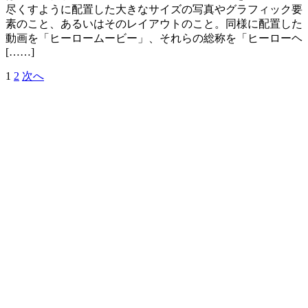
尽くすように配置した大きなサイズの写真やグラフィック要
素のこと、あるいはそのレイアウトのこと。同様に配置した
動画を「ヒーロームービー」、それらの総称を「ヒーローヘ
[……]
1
2
次へ
投
稿
の
ペ
ー
ジ
送
り