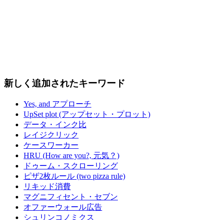
新しく追加されたキーワード
Yes, and アプローチ
UpSet plot (アップセット・プロット)
データ・インク比
レイジクリック
ケースワーカー
HRU (How are you?, 元気？)
ドゥーム・スクローリング
ピザ2枚ルール (two pizza rule)
リキッド消費
マグニフィセント・セブン
オファーウォール広告
シュリンコノミクス