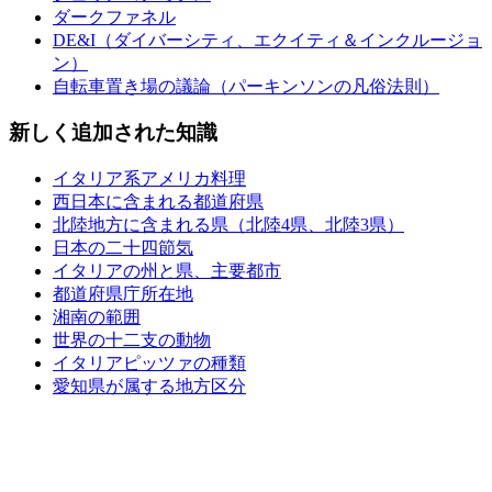
ダークファネル
DE&I（ダイバーシティ、エクイティ＆インクルージョ
ン）
自転車置き場の議論（パーキンソンの凡俗法則）
新しく追加された知識
イタリア系アメリカ料理
西日本に含まれる都道府県
北陸地方に含まれる県（北陸4県、北陸3県）
日本の二十四節気
イタリアの州と県、主要都市
都道府県庁所在地
湘南の範囲
世界の十二支の動物
イタリアピッツァの種類
愛知県が属する地方区分