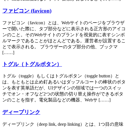
ファビコン (favicon)
ファビコン（favicon）とは、Webサイトのページをブラウザ
ーで開いた際に、タブ部分などに表示される正方形のアイコ
ンのこと。そのWebサイトのブランドを視覚的に表すシンボ
ルマークであることがほとんどである。運営者が設置するこ
とで表示される。 ブラウザーのタブ部分の他、ブックマ
[……]
トグル（トグルボタン）
トグル（toggle）もしくはトグルボタン（toggle button）と
は、もともとは止め釘あるいはダッフルコートの棒状のボタ
ンを表す英単語だが、UIデザインの領域では一つのスイッ
チでオン・オフなど2つの状態の切り替え操作ができるボタ
ンのことを指す。電化製品などの機器、Webサ [……]
ディープリンク
ディープリンク（deep link, deep linking）とは、1つ目の意味