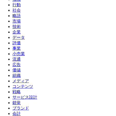
行動
社会
略語
市場
技術
企業
データ
評価
事業
小売業
流通
広告
価値
組織
メディア
コンテンツ
戦略
サービス設計
錯覚
ブランド
会計