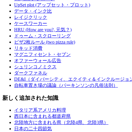
UpSet plot (アップセット・プロット)
データ・インク比
レイジクリック
ケースワーカー
HRU (How are you?, 元気？)
ドゥーム・スクローリング
ピザ2枚ルール (two pizza rule)
リキッド消費
マグニフィセント・セブン
オファーウォール広告
シュリンコノミクス
ダークファネル
DE&I（ダイバーシティ、エクイティ＆インクルージョ
自転車置き場の議論（パーキンソンの凡俗法則）
新しく追加された知識
イタリア系アメリカ料理
西日本に含まれる都道府県
北陸地方に含まれる県（北陸4県、北陸3県）
日本の二十四節気