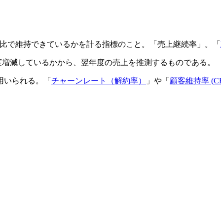
客の売上を前年比で維持できているかを計る指標のこと。「売上継続率」。「
度増減しているかから、翌年度の売上を推測するものである。
用いられる。「
チャーンレート（解約率）
」や「
顧客維持率 (CR
。