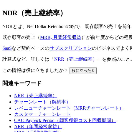
NDR（売上継続率）
NDRとは、Net Dollar Retentionの略で、既存顧
既存顧客の売上（
MRR, 月間経常収益
）が前年度からどの程
SaaS
など契約ベースの
サブスクリプション
のビジネスでよく
計算式など、詳しくは「
NRR（売上継続率）
」を参照のこと
この情報は役に立ちましたか？
役に立った
0
関連キーワード
NRR（売上継続率）
チャーンレート（解約率）
レベニューチャーンレート（MRRチャーンレート）
カスタマーチャーンレート
CAC Payback Period（顧客獲得コスト回収期間）
ARR（年間経常収益）