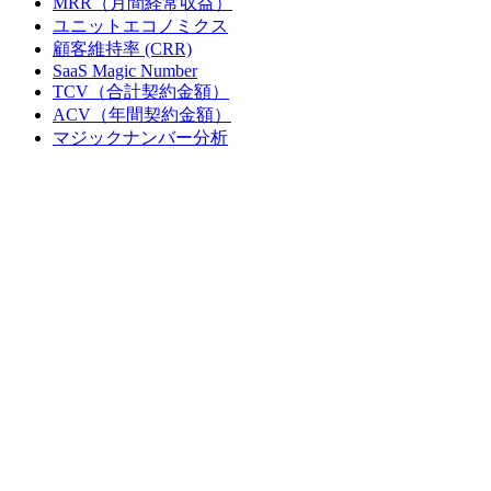
MRR（月間経常収益）
ユニットエコノミクス
顧客維持率 (CRR)
SaaS Magic Number
TCV（合計契約金額）
ACV（年間契約金額）
マジックナンバー分析