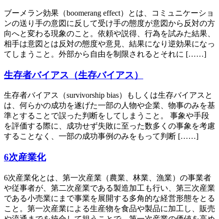
ブーメラン効果（boomerang effect）とは、コミュニケーショ
ンの送り手の意図に反して受け手の態度が意図から反対の方
向へと変わる現象のこと。依頼や説得、行為を試みた結果、
相手は意図とは反対の態度や意見、結果になり逆効果になっ
てしまうこと。外部から自由を制限されるとそれに [……]
生存者バイアス（生存バイアス）
生存者バイアス（survivorship bias）もしくは生存バイアスと
は、何らかの成功を遂げた一部の人物や企業、物事のみを基
準とすることで誤った判断をしてしまうこと。 事象や手段
を評価する際に、成功せず失敗に至った数多くの事象を考慮
することなく、一部の成功事例のみをもって判断 [……]
6次産業化
6次産業化とは、第一次産業（農業、林業、漁業）の事業者
や従事者が、第二次産業である製造加工も行い、第三次産業
である小売業にまで事業を展開する多角的な経営形態をとる
こと。第一次産業による生産物を食品や製品に加工し、販売
や流通までを統合して担うことで、第一次産業の価値を高め