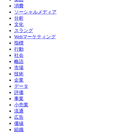
消費
ソーシャルメディア
分析
文化
スラング
Webマーケティング
指標
行動
社会
略語
市場
技術
企業
データ
評価
事業
小売業
流通
広告
価値
組織