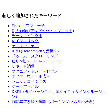
新しく追加されたキーワード
Yes, and アプローチ
UpSet plot (アップセット・プロット)
データ・インク比
レイジクリック
ケースワーカー
HRU (How are you?, 元気？)
ドゥーム・スクローリング
ピザ2枚ルール (two pizza rule)
リキッド消費
マグニフィセント・セブン
オファーウォール広告
シュリンコノミクス
ダークファネル
DE&I（ダイバーシティ、エクイティ＆インクルージョ
ン）
自転車置き場の議論（パーキンソンの凡俗法則）