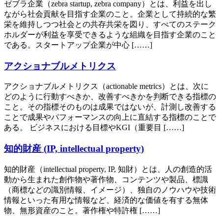
ゼブラ企業（zebra startup, zebra company）とは、利益を出し
ながら社会貢献を目指す企業のこと。企業として持続的な繁
栄を維持しつつ社会との共存共栄を図り、すべてのステーク
ホルダーが利益を享受できるような組織を目指す企業のこと
である。スタートアップ企業が中心 [……]
アクショナブルメトリクス
アクショナブルメトリクス（actionable metrics）とは、次に
どのように行動すべきか、改善すべきかを判断できる指標の
こと。その指標そのものは成果ではないが、計測し改善する
ことで成果やパフォーマンスの向上に直結する指標のことで
ある。 ビジネスにおける目標やKGI（重要目 [……]
知的財産 (IP, intellectual property)
知的財産（intellectual property, IP, 知財）とは、人の創造的活
動から生まれた創作物や著作物、コンテンツや製品、標識
（商標などの識別情報、イメージ）、独自のノウハウや技術
情報といった有用な情報など、経済的な価値を有する無体
物、無形資産のこと。著作権や特許権 [……]