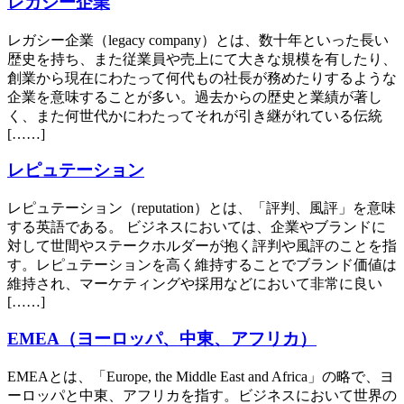
レガシー企業
レガシー企業（legacy company）とは、数十年といった長い
歴史を持ち、また従業員や売上にて大きな規模を有したり、
創業から現在にわたって何代もの社長が務めたりするような
企業を意味することが多い。過去からの歴史と業績が著し
く、また何世代かにわたってそれが引き継がれている伝統
[……]
レピュテーション
レピュテーション（reputation）とは、「評判、風評」を意味
する英語である。 ビジネスにおいては、企業やブランドに
対して世間やステークホルダーが抱く評判や風評のことを指
す。レピュテーションを高く維持することでブランド価値は
維持され、マーケティングや採用などにおいて非常に良い
[……]
EMEA（ヨーロッパ、中東、アフリカ）
EMEAとは、「Europe, the Middle East and Africa」の略で、ヨ
ーロッパと中東、アフリカを指す。ビジネスにおいて世界の