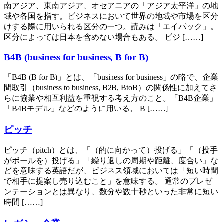
南アジア、東南アジア、オセアニアの「アジア太平洋」の地
域や各国を指す。ビジネスにおいて世界の地域や市場を区分
けする際に用いられる区分の一つ。読みは「エイパック」。
区分によっては日本を含めない場合もある。 ビジ [……]
B4B (business for business, B for B)
「B4B (B for B)」とは、「business for business」の略で、企業
間取引（business to business, B2B, BtoB）の関係性に加えてさ
らに協業や相互利益を重視する考え方のこと。「B4B企業」
「B4Bモデル」などのように用いる。 B [……]
ピッチ
ピッチ（pitch）とは、「（的に向かって）投げる」「（投手
がボールを）投げる」「繰り返しの周期や距離、度合い」な
どを意味する英語だが、ビジネス領域においては「短い時間
で相手に提案し売り込むこと」を意味する。 通常のプレゼ
ンテーションとは異なり、数分や数十秒といった非常に短い
時間 [……]