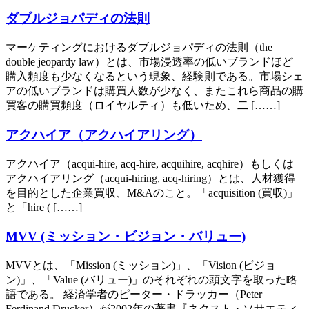
ダブルジョパディの法則
マーケティングにおけるダブルジョパディの法則（the
double jeopardy law）とは、市場浸透率の低いブランドほど
購入頻度も少なくなるという現象、経験則である。市場シェ
アの低いブランドは購買人数が少なく、またこれら商品の購
買客の購買頻度（ロイヤルティ）も低いため、二 [……]
アクハイア（アクハイアリング）
アクハイア（acqui-hire, acq-hire, acquihire, acqhire）もしくは
アクハイアリング（acqui-hiring, acq-hiring）とは、人材獲得
を目的とした企業買収、M&Aのこと。「acquisition (買収)」
と「hire ( [……]
MVV (ミッション・ビジョン・バリュー)
MVVとは、「Mission (ミッション)」、「Vision (ビジョ
ン)」、「Value (バリュー)」のそれぞれの頭文字を取った略
語である。 経済学者のピーター・ドラッカー（Peter
Ferdinand Drucker）が2002年の著書『ネクスト・ソサエティ