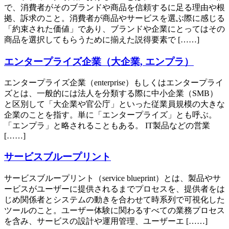
で、消費者がそのブランドや商品を信頼するに足る理由や根
拠、訴求のこと。消費者が商品やサービスを選ぶ際に感じる
「約束された価値」であり、ブランドや企業にとってはその
商品を選択してもらうために揃えた説得要素で [……]
エンタープライズ企業（大企業, エンプラ）
エンタープライズ企業（enterprise）もしくはエンタープライ
ズとは、一般的には法人を分類する際に中小企業（SMB）
と区別して「大企業や官公庁」といった従業員規模の大きな
企業のことを指す。単に「エンタープライズ」とも呼ぶ。
「エンプラ」と略されることもある。 IT製品などの営業
[……]
サービスブループリント
サービスブループリント（service blueprint）とは、製品やサ
ービスがユーザーに提供されるまでプロセスを、提供者をは
じめ関係者とシステムの動きを合わせて時系列で可視化した
ツールのこと。ユーザー体験に関わるすべての業務プロセス
を含み、サービスの設計や運用管理、ユーザーエ [……]