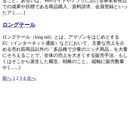
ること。あるいは、Webサイトやアプリにおける事業者視点
での成果や目標である商品購入、資料請求、会員登録といっ
たア [……]
ロングテール
ロングテール（long tail）とは、アマゾンをはじめとする
EC（インターネット通販）などにおいて、主要な売上を占
める売れ筋商品以外の「多品種で少量のニッチ商品」を大量
にそろえることで、全体の売上を大きくする販売手法、もし
くはそこから派生した概念、戦略のこと。 縦軸に販売数量
や [……]
前へ
1
2
3
4
次へ
投
稿
の
ペ
ー
ジ