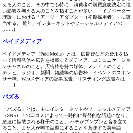
える人のこと。その中でも特に、消費者の購買意志決定に強
い影響を与える人のことを指すことが多い。「イノベーター
理論」における「アーリーアダプター（初期採用者）」に該
当する。 近年、インターネットやソーシャルメディアの
[……]
ペイドメディア
ペイドメディア（Paid Media）とは、広告費などの費用を払
って情報発信や広告を掲載するメディア、コミュニケーショ
ンチャネルのこと。広告枠を持つ媒体、メディアのこと。
テレビ、ラジオ、新聞、雑誌等の広告枠、イベントのスポン
サー枠、Webメディアの記事広告、リスティング広告をは
[……]
バズる
「バズる」とは、主にインターネットやソーシャルメディア
（SNS）上の口コミによって一時的に爆発的な話題になり、
急速に拡散される様子のこと。 ハチがブンブンと音を立て
ること、また人が噂で話題にすることを意味する英単語