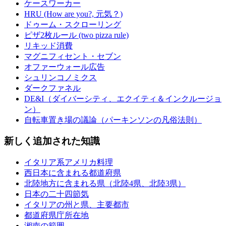
ケースワーカー
HRU (How are you?, 元気？)
ドゥーム・スクローリング
ピザ2枚ルール (two pizza rule)
リキッド消費
マグニフィセント・セブン
オファーウォール広告
シュリンコノミクス
ダークファネル
DE&I（ダイバーシティ、エクイティ＆インクルージョ
ン）
自転車置き場の議論（パーキンソンの凡俗法則）
新しく追加された知識
イタリア系アメリカ料理
西日本に含まれる都道府県
北陸地方に含まれる県（北陸4県、北陸3県）
日本の二十四節気
イタリアの州と県、主要都市
都道府県庁所在地
湘南の範囲