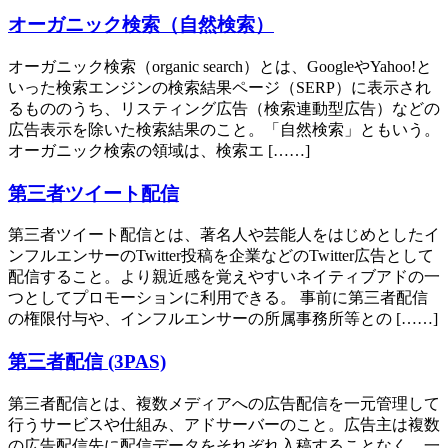
オーガニック検索（自然検索）
オーガニック検索（organic search）とは、GoogleやYahoo!と
いった検索エンジンの検索結果ページ（SERP）に表示され
るもののうち、リスティング広告（検索連動型広告）などの
広告表示を除いた検索結果のこと。「自然検索」ともいう。
オーガニック検索の領域は、検索エ [……]
第三者ツイート配信
第三者ツイート配信とは、著名人や芸能人をはじめとしたイ
ンフルエンサーのTwitter投稿を企業などのTwitter広告として
配信すること。より親近感を覚えやすいネイティブアドの一
つとしてプロモーションに利用できる。 事前に第三者配信
の権限付与や、インフルエンサーの所属事務所等との [……]
第三者配信 (3PAS)
第三者配信とは、複数メディアへの広告配信を一元管理して
行うサービスや仕組み、アドサーバーのこと。広告主は複数
の広告配信先に配信データをそれぞれ入稿することなく、一