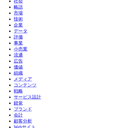
社会
略語
市場
技術
企業
データ
評価
事業
小売業
流通
広告
価値
組織
メディア
コンテンツ
戦略
サービス設計
錯覚
ブランド
会計
顧客分析
Webサイト