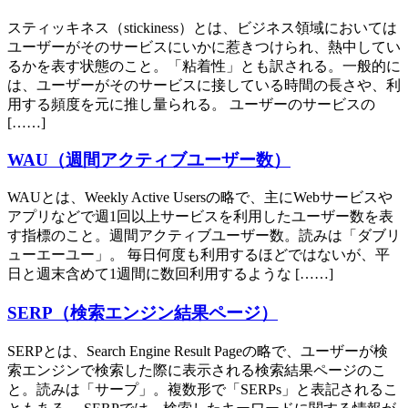
スティッキネス（stickiness）とは、ビジネス領域においては
ユーザーがそのサービスにいかに惹きつけられ、熱中してい
るかを表す状態のこと。「粘着性」とも訳される。一般的に
は、ユーザーがそのサービスに接している時間の長さや、利
用する頻度を元に推し量られる。 ユーザーのサービスの
[……]
WAU（週間アクティブユーザー数）
WAUとは、Weekly Active Usersの略で、主にWebサービスや
アプリなどで週1回以上サービスを利用したユーザー数を表
す指標のこと。週間アクティブユーザー数。読みは「ダブリ
ューエーユー」。 毎日何度も利用するほどではないが、平
日と週末含めて1週間に数回利用するような [……]
SERP（検索エンジン結果ページ）
SERPとは、Search Engine Result Pageの略で、ユーザーが検
索エンジンで検索した際に表示される検索結果ページのこ
と。読みは「サープ」。複数形で「SERPs」と表記されるこ